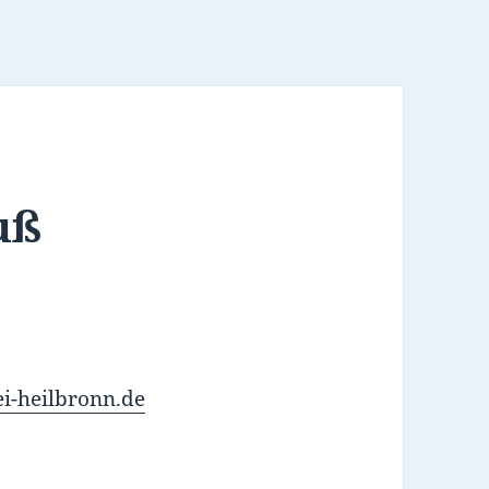
uß
ei-heilbronn.de