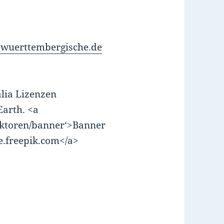
wuerttembergische.de
alia Lizenzen
Earth. <a
vektoren/banner‘>Banner
de.freepik.com</a>