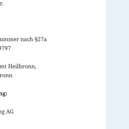
r.
snummer nach §27a
9797
mt Heilbronn,
bronn
ng:
ng AG