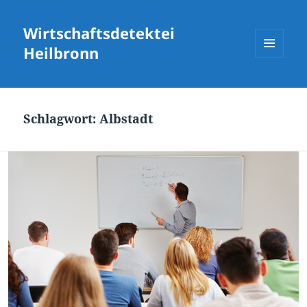
Wirtschaftsdetektei
Heilbronn
MENÜ
UND
WIDGETS
Schlagwort:
Albstadt