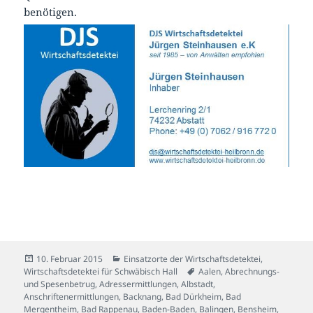
benötigen.
Veröffentlicht
Kategorien
10. Februar 2015
Einsatzorte der Wirtschaftsdetektei
,
am
Schlagwörter
Wirtschaftsdetektei für Schwäbisch Hall
Aalen
,
Abrechnungs-
und Spesenbetrug
,
Adressermittlungen
,
Albstadt
,
Anschriftenermittlungen
,
Backnang
,
Bad Dürkheim
,
Bad
Mergentheim
,
Bad Rappenau
,
Baden-Baden
,
Balingen
,
Bensheim
,