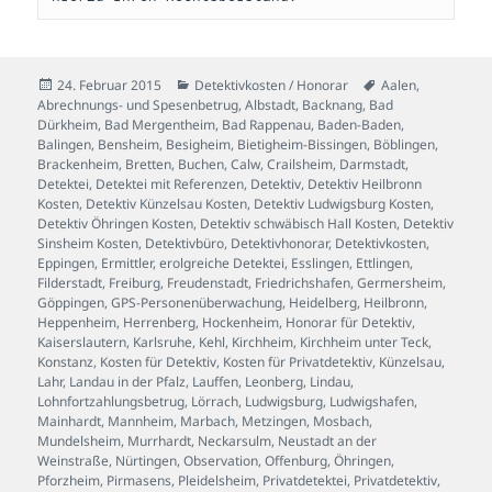
Veröffentlicht
Kategorien
Schlagwörter
24. Februar 2015
Detektivkosten / Honorar
Aalen
,
am
Abrechnungs- und Spesenbetrug
,
Albstadt
,
Backnang
,
Bad
Dürkheim
,
Bad Mergentheim
,
Bad Rappenau
,
Baden-Baden
,
Balingen
,
Bensheim
,
Besigheim
,
Bietigheim-Bissingen
,
Böblingen
,
Brackenheim
,
Bretten
,
Buchen
,
Calw
,
Crailsheim
,
Darmstadt
,
Detektei
,
Detektei mit Referenzen
,
Detektiv
,
Detektiv Heilbronn
Kosten
,
Detektiv Künzelsau Kosten
,
Detektiv Ludwigsburg Kosten
,
Detektiv Öhringen Kosten
,
Detektiv schwäbisch Hall Kosten
,
Detektiv
Sinsheim Kosten
,
Detektivbüro
,
Detektivhonorar
,
Detektivkosten
,
Eppingen
,
Ermittler
,
erolgreiche Detektei
,
Esslingen
,
Ettlingen
,
Filderstadt
,
Freiburg
,
Freudenstadt
,
Friedrichshafen
,
Germersheim
,
Göppingen
,
GPS-Personenüberwachung
,
Heidelberg
,
Heilbronn
,
Heppenheim
,
Herrenberg
,
Hockenheim
,
Honorar für Detektiv
,
Kaiserslautern
,
Karlsruhe
,
Kehl
,
Kirchheim
,
Kirchheim unter Teck
,
Konstanz
,
Kosten für Detektiv
,
Kosten für Privatdetektiv
,
Künzelsau
,
Lahr
,
Landau in der Pfalz
,
Lauffen
,
Leonberg
,
Lindau
,
Lohnfortzahlungsbetrug
,
Lörrach
,
Ludwigsburg
,
Ludwigshafen
,
Mainhardt
,
Mannheim
,
Marbach
,
Metzingen
,
Mosbach
,
Mundelsheim
,
Murrhardt
,
Neckarsulm
,
Neustadt an der
Weinstraße
,
Nürtingen
,
Observation
,
Offenburg
,
Öhringen
,
Pforzheim
,
Pirmasens
,
Pleidelsheim
,
Privatdetektei
,
Privatdetektiv
,