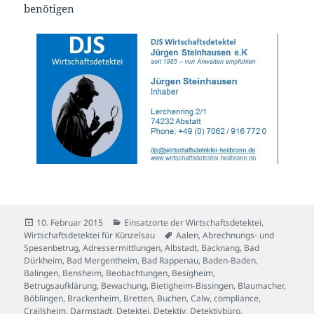
benötigen
Veröffentlicht
Kategorien
10. Februar 2015
Einsatzorte der Wirtschaftsdetektei
,
am
Schlagwörter
Wirtschaftsdetektei für Künzelsau
Aalen
,
Abrechnungs- und
Spesenbetrug
,
Adressermittlungen
,
Albstadt
,
Backnang
,
Bad
Dürkheim
,
Bad Mergentheim
,
Bad Rappenau
,
Baden-Baden
,
Balingen
,
Bensheim
,
Beobachtungen
,
Besigheim
,
Betrugsaufklärung
,
Bewachung
,
Bietigheim-Bissingen
,
Blaumacher
,
Böblingen
,
Brackenheim
,
Bretten
,
Buchen
,
Calw
,
compliance
,
Crailsheim
,
Darmstadt
,
Detektei
,
Detektiv
,
Detektivbüro
,