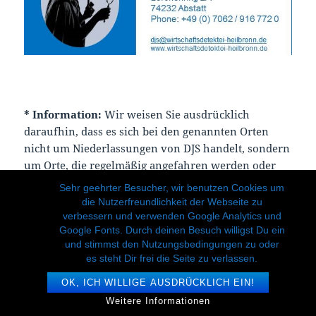
*
Information:
Wir weisen Sie ausdrücklich
daraufhin, dass es sich bei den genannten Orten
nicht um Niederlassungen von DJS handelt, sondern
um Orte, die regelmäßig angefahren werden oder
wurden. Das Büro der Detektei DJS befindet sich in
Sehr geehrter Besucher, wir benutzen Cookies um
Abstatt, Landkreis Heilbronn.
die Nutzerfreundlichkeit der Webseite zu
verbessern und verwenden Google Analytics und
Google Fonts. Durch deinen Besuch willigst Du ein
und stimmst den Nutzungsbedingungen zu oder
es steht Dir frei die Seite zu verlassen.
OK, ICH WILLIGE AUSDRÜCKLICH EIN!
Weitere Informationen