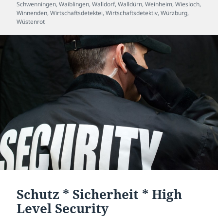
Schwenningen
,
Waiblingen
,
Walldorf
,
Walldürn
,
Weinheim
,
Wiesloch
,
Winnenden
,
Wirtschaftsdetektei
,
Wirtschaftsdetektiv
,
Würzburg
,
Wüstenrot
Schutz * Sicherheit * High
Level Security