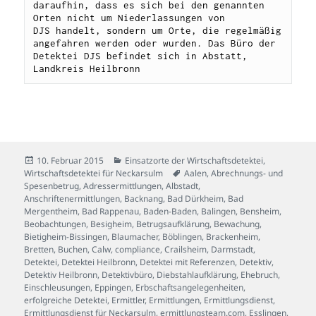
daraufhin, dass es sich bei den genannten 
Orten nicht um Niederlassungen von 
DJS handelt, sondern um Orte, die regelmäßig 
angefahren werden oder wurden. Das Büro der 
Detektei DJS befindet sich in Abstatt, 
Landkreis Heilbronn
Veröffentlicht
Kategorien
10. Februar 2015
Einsatzorte der Wirtschaftsdetektei
,
am
Schlagwörter
Wirtschaftsdetektei für Neckarsulm
Aalen
,
Abrechnungs- und
Spesenbetrug
,
Adressermittlungen
,
Albstadt
,
Anschriftenermittlungen
,
Backnang
,
Bad Dürkheim
,
Bad
Mergentheim
,
Bad Rappenau
,
Baden-Baden
,
Balingen
,
Bensheim
,
Beobachtungen
,
Besigheim
,
Betrugsaufklärung
,
Bewachung
,
Bietigheim-Bissingen
,
Blaumacher
,
Böblingen
,
Brackenheim
,
Bretten
,
Buchen
,
Calw
,
compliance
,
Crailsheim
,
Darmstadt
,
Detektei
,
Detektei Heilbronn
,
Detektei mit Referenzen
,
Detektiv
,
Detektiv Heilbronn
,
Detektivbüro
,
Diebstahlaufklärung
,
Ehebruch
,
Einschleusungen
,
Eppingen
,
Erbschaftsangelegenheiten
,
erfolgreiche Detektei
,
Ermittler
,
Ermittlungen
,
Ermittlungsdienst
,
Ermittlungsdienst für Neckarsulm
,
ermittlungsteam.com
,
Esslingen
,