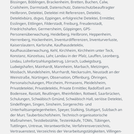
Bissingen
,
Böblingen
,
Brackenheim
,
Bretten
,
Buchen
,
Calw
,
Crailsheim
,
Darmstadt
,
Datenschutz
,
Datenschutzbeauftragter
Heilbronn
,
Detektei
,
Detektei mit Referenzen
,
Detektiv
,
Detektivbüro
,
dsgvo
,
Eppingen
,
erfolgreiche Detektei
,
Ermittler
,
Esslingen
,
Ettlingen
,
Filderstadt
,
Freiburg
,
Freudenstadt
,
Friedrichshafen
,
Germersheim
,
Göppingen
,
GPS-
Personenüberwachung
,
Heidelberg
,
Heilbronn
,
Heppenheim
,
Herrenberg
,
Hockenheim
,
Inventurdifferenzen
,
Inventurverluste
,
Kaiserslautern
,
Karlsruhe
,
Kaufhausdetektiv
,
Kaufhausüberwachung
,
Kehl
,
Kirchheim
,
Kirchheim unter Teck
,
Konstanz
,
Künzelsau
,
Lahr
,
Landau in der Pfalz
,
Lauffen
,
Leonberg
,
Lindau
,
Lohnfortzahlungsbetrug
,
Lörrach
,
Ludwigsburg
,
Ludwigshafen
,
Mainhardt
,
Mannheim
,
Marbach
,
Metzingen
,
Mosbach
,
Mundelsheim
,
Murrhardt
,
Neckarsulm
,
Neustadt an der
Weinstraße
,
Nürtingen
,
Observation
,
Offenburg
,
Öhringen
,
Personalschulungen
,
Pforzheim
,
Pirmasens
,
Pleidelsheim
,
Privatdetektei
,
Privatdetektiv
,
Private Ermittler
,
Radolfzell am
Bodensee
,
Rastatt
,
Reutlingen
,
Rheinfelden
,
Rottweil
,
Saarbrücken
,
Schulungen
,
Schwäbisch Gmünd
,
Schwäbisch Hall
,
seriöse Detektei
,
Sindelfingen
,
Singen
,
Sinsheim
,
Sorgerechts- und
Unterhaltsangelegenheiten
,
Speyer
,
Stalking
,
Stuttgart
,
Sulzbach an
der Murr
,
Tauberbischofsheim
,
Technisch organisatorische
Maßnahmen
,
Testdiebstähle
,
Testeinkäufe
,
TOMs
,
Tübingen
,
Tuttlingen
,
Untreue
,
Verantwortliche
,
Verfahrensverzeichnis
,
Vertrauenstest
,
Verzeichnis der Verarbeitungstätigkeiten
,
Villingen-