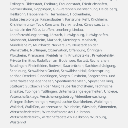
Ettlingen
,
Filderstadt
,
Freiburg
,
Freudenstadt
,
Friedrichshafen
,
Germersheim
,
Göppingen
,
GPS-Personenüberwachung
,
Heidelberg
,
Heilbronn
,
Heppenheim
,
Herrenberg
,
Hockenheim
,
Industriespionage
,
Kaiserslautern
,
Karlsruhe
,
Kehl
,
Kirchheim
,
Kirchheim unter Teck
,
Konstanz
,
Krankmacher
,
Künzelsau
,
Lahr
,
Landau in der Pfalz
,
Lauffen
,
Leonberg
,
Lindau
,
Lohnfortzahlungsbetrug
,
Lörrach
,
Ludwigsburg
,
Ludwigshafen
,
Mainhardt
,
Mannheim
,
Marbach
,
Metzingen
,
Mosbach
,
Mundelsheim
,
Murrhardt
,
Neckarsulm
,
Neustadt an der
Weinstraße
,
Nürtingen
,
Observation
,
Offenburg
,
Öhringen
,
Pforzheim
,
Pirmasens
,
Pleidelsheim
,
Privatdetektei
,
Privatdetektiv
,
Private Ermittler
,
Radolfzell am Bodensee
,
Rastatt
,
Recherchen
,
Reutlingen
,
Rheinfelden
,
Rottweil
,
Saarbrücken
,
Sachbeschädigung
,
Scheidung
,
Schwäbisch Gmünd
,
Schwäbisch Hall
,
Seitensprung
,
seriöse Detektei
,
Sindelfingen
,
Singen
,
Sinsheim
,
Sorgerechts- und
Unterhaltsangelegenheiten
,
Speditionsdiebstahl
,
Speyer
,
Stalking
,
Stuttgart
,
Sulzbach an der Murr
,
Tauberbischofsheim
,
Technische
Einsätze
,
Tübingen
,
Tuttlingen
,
Unterhaltsangelegenheiten
,
Untreue
,
Vaterschaftsklage
,
Versicherungsbetrug
,
Videoüberwachung
,
Villingen-Schwenningen
,
vorgetäuschte Krankheiten
,
Waiblingen
,
Walldorf
,
Walldürn
,
wanzensuche
,
Weinheim
,
Wiesloch
,
Winnenden
,
Wirtschaftsdetektei
,
Wirtschaftsdetektei Heilbronn
,
Wirtschaftsdetektiv
,
wirtschaftsdetektiv Heilbronn
,
Würzburg
,
Wüstenrot