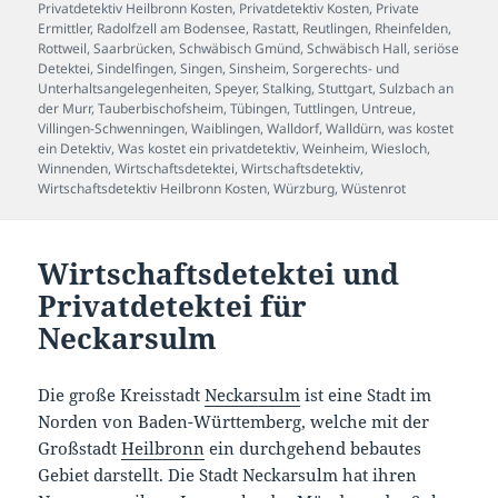
Privatdetektiv Heilbronn Kosten
,
Privatdetektiv Kosten
,
Private
Ermittler
,
Radolfzell am Bodensee
,
Rastatt
,
Reutlingen
,
Rheinfelden
,
Rottweil
,
Saarbrücken
,
Schwäbisch Gmünd
,
Schwäbisch Hall
,
seriöse
Detektei
,
Sindelfingen
,
Singen
,
Sinsheim
,
Sorgerechts- und
Unterhaltsangelegenheiten
,
Speyer
,
Stalking
,
Stuttgart
,
Sulzbach an
der Murr
,
Tauberbischofsheim
,
Tübingen
,
Tuttlingen
,
Untreue
,
Villingen-Schwenningen
,
Waiblingen
,
Walldorf
,
Walldürn
,
was kostet
ein Detektiv
,
Was kostet ein privatdetektiv
,
Weinheim
,
Wiesloch
,
Winnenden
,
Wirtschaftsdetektei
,
Wirtschaftsdetektiv
,
Wirtschaftsdetektiv Heilbronn Kosten
,
Würzburg
,
Wüstenrot
Wirtschaftsdetektei und
Privatdetektei für
Neckarsulm
Die große Kreisstadt
Neckarsulm
ist eine Stadt im
Norden von Baden-Württemberg, welche mit der
Großstadt
Heilbronn
ein durchgehend bebautes
Gebiet darstellt. Die Stadt Neckarsulm hat ihren