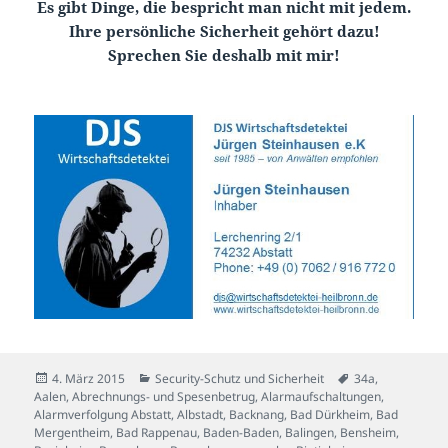
Es gibt Dinge, die bespricht man nicht mit jedem.
Ihre persönliche Sicherheit gehört dazu!
Sprechen Sie deshalb mit mir!
Veröffentlicht
Kategorien
Schlagwörter
4. März 2015
Security-Schutz und Sicherheit
34a
,
am
Aalen
,
Abrechnungs- und Spesenbetrug
,
Alarmaufschaltungen
,
Alarmverfolgung Abstatt
,
Albstadt
,
Backnang
,
Bad Dürkheim
,
Bad
Mergentheim
,
Bad Rappenau
,
Baden-Baden
,
Balingen
,
Bensheim
,