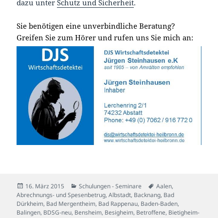
dazu unter
Schutz und Sicherheit
.
Sie benötigen eine unverbindliche Beratung?
Greifen Sie zum Hörer und rufen uns Sie mich an:
Veröffentlicht
Kategorien
Schlagwörter
16. März 2015
Schulungen - Seminare
Aalen
,
am
Abrechnungs- und Spesenbetrug
,
Albstadt
,
Backnang
,
Bad
Dürkheim
,
Bad Mergentheim
,
Bad Rappenau
,
Baden-Baden
,
Balingen
,
BDSG-neu
,
Bensheim
,
Besigheim
,
Betroffene
,
Bietigheim-