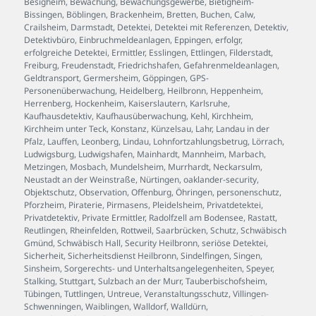
Besigheim
,
Bewachung
,
Bewachungsgewerbe
,
Bietigheim-
Bissingen
,
Böblingen
,
Brackenheim
,
Bretten
,
Buchen
,
Calw
,
Crailsheim
,
Darmstadt
,
Detektei
,
Detektei mit Referenzen
,
Detektiv
,
Detektivbüro
,
Einbruchmeldeanlagen
,
Eppingen
,
erfolgr
,
erfolgreiche Detektei
,
Ermittler
,
Esslingen
,
Ettlingen
,
Filderstadt
,
Freiburg
,
Freudenstadt
,
Friedrichshafen
,
Gefahrenmeldeanlagen
,
Geldtransport
,
Germersheim
,
Göppingen
,
GPS-
Personenüberwachung
,
Heidelberg
,
Heilbronn
,
Heppenheim
,
Herrenberg
,
Hockenheim
,
Kaiserslautern
,
Karlsruhe
,
Kaufhausdetektiv
,
Kaufhausüberwachung
,
Kehl
,
Kirchheim
,
Kirchheim unter Teck
,
Konstanz
,
Künzelsau
,
Lahr
,
Landau in der
Pfalz
,
Lauffen
,
Leonberg
,
Lindau
,
Lohnfortzahlungsbetrug
,
Lörrach
,
Ludwigsburg
,
Ludwigshafen
,
Mainhardt
,
Mannheim
,
Marbach
,
Metzingen
,
Mosbach
,
Mundelsheim
,
Murrhardt
,
Neckarsulm
,
Neustadt an der Weinstraße
,
Nürtingen
,
oaklander-security
,
Objektschutz
,
Observation
,
Offenburg
,
Öhringen
,
personenschutz
,
Pforzheim
,
Piraterie
,
Pirmasens
,
Pleidelsheim
,
Privatdetektei
,
Privatdetektiv
,
Private Ermittler
,
Radolfzell am Bodensee
,
Rastatt
,
Reutlingen
,
Rheinfelden
,
Rottweil
,
Saarbrücken
,
Schutz
,
Schwäbisch
Gmünd
,
Schwäbisch Hall
,
Security Heilbronn
,
seriöse Detektei
,
Sicherheit
,
Sicherheitsdienst Heilbronn
,
Sindelfingen
,
Singen
,
Sinsheim
,
Sorgerechts- und Unterhaltsangelegenheiten
,
Speyer
,
Stalking
,
Stuttgart
,
Sulzbach an der Murr
,
Tauberbischofsheim
,
Tübingen
,
Tuttlingen
,
Untreue
,
Veranstaltungsschutz
,
Villingen-
Schwenningen
,
Waiblingen
,
Walldorf
,
Walldürn
,