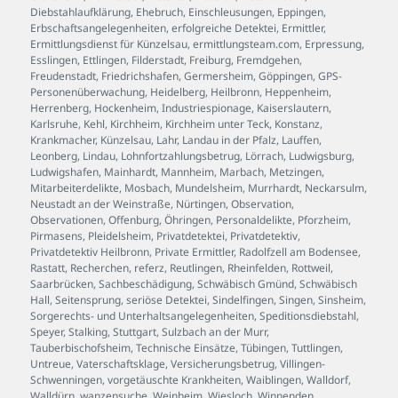
Diebstahlaufklärung
,
Ehebruch
,
Einschleusungen
,
Eppingen
,
Erbschaftsangelegenheiten
,
erfolgreiche Detektei
,
Ermittler
,
Ermittlungsdienst für Künzelsau
,
ermittlungsteam.com
,
Erpressung
,
Esslingen
,
Ettlingen
,
Filderstadt
,
Freiburg
,
Fremdgehen
,
Freudenstadt
,
Friedrichshafen
,
Germersheim
,
Göppingen
,
GPS-
Personenüberwachung
,
Heidelberg
,
Heilbronn
,
Heppenheim
,
Herrenberg
,
Hockenheim
,
Industriespionage
,
Kaiserslautern
,
Karlsruhe
,
Kehl
,
Kirchheim
,
Kirchheim unter Teck
,
Konstanz
,
Krankmacher
,
Künzelsau
,
Lahr
,
Landau in der Pfalz
,
Lauffen
,
Leonberg
,
Lindau
,
Lohnfortzahlungsbetrug
,
Lörrach
,
Ludwigsburg
,
Ludwigshafen
,
Mainhardt
,
Mannheim
,
Marbach
,
Metzingen
,
Mitarbeiterdelikte
,
Mosbach
,
Mundelsheim
,
Murrhardt
,
Neckarsulm
,
Neustadt an der Weinstraße
,
Nürtingen
,
Observation
,
Observationen
,
Offenburg
,
Öhringen
,
Personaldelikte
,
Pforzheim
,
Pirmasens
,
Pleidelsheim
,
Privatdetektei
,
Privatdetektiv
,
Privatdetektiv Heilbronn
,
Private Ermittler
,
Radolfzell am Bodensee
,
Rastatt
,
Recherchen
,
referz
,
Reutlingen
,
Rheinfelden
,
Rottweil
,
Saarbrücken
,
Sachbeschädigung
,
Schwäbisch Gmünd
,
Schwäbisch
Hall
,
Seitensprung
,
seriöse Detektei
,
Sindelfingen
,
Singen
,
Sinsheim
,
Sorgerechts- und Unterhaltsangelegenheiten
,
Speditionsdiebstahl
,
Speyer
,
Stalking
,
Stuttgart
,
Sulzbach an der Murr
,
Tauberbischofsheim
,
Technische Einsätze
,
Tübingen
,
Tuttlingen
,
Untreue
,
Vaterschaftsklage
,
Versicherungsbetrug
,
Villingen-
Schwenningen
,
vorgetäuschte Krankheiten
,
Waiblingen
,
Walldorf
,
Walldürn
,
wanzensuche
,
Weinheim
,
Wiesloch
,
Winnenden
,