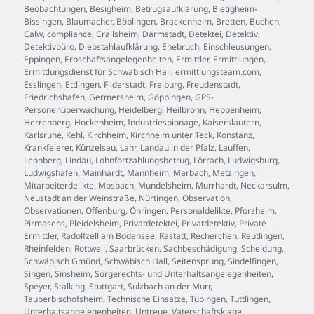
Beobachtungen
,
Besigheim
,
Betrugsaufklärung
,
Bietigheim-
Bissingen
,
Blaumacher
,
Böblingen
,
Brackenheim
,
Bretten
,
Buchen
,
Calw
,
compliance
,
Crailsheim
,
Darmstadt
,
Detektei
,
Detektiv
,
Detektivbüro
,
Diebstahlaufklärung
,
Ehebruch
,
Einschleusungen
,
Eppingen
,
Erbschaftsangelegenheiten
,
Ermittler
,
Ermittlungen
,
Ermittlungsdienst für Schwäbisch Hall
,
ermittlungsteam.com
,
Esslingen
,
Ettlingen
,
Filderstadt
,
Freiburg
,
Freudenstadt
,
Friedrichshafen
,
Germersheim
,
Göppingen
,
GPS-
Personenüberwachung
,
Heidelberg
,
Heilbronn
,
Heppenheim
,
Herrenberg
,
Hockenheim
,
Industriespionage
,
Kaiserslautern
,
Karlsruhe
,
Kehl
,
Kirchheim
,
Kirchheim unter Teck
,
Konstanz
,
Krankfeierer
,
Künzelsau
,
Lahr
,
Landau in der Pfalz
,
Lauffen
,
Leonberg
,
Lindau
,
Lohnfortzahlungsbetrug
,
Lörrach
,
Ludwigsburg
,
Ludwigshafen
,
Mainhardt
,
Mannheim
,
Marbach
,
Metzingen
,
Mitarbeiterdelikte
,
Mosbach
,
Mundelsheim
,
Murrhardt
,
Neckarsulm
,
Neustadt an der Weinstraße
,
Nürtingen
,
Observation
,
Observationen
,
Offenburg
,
Öhringen
,
Personaldelikte
,
Pforzheim
,
Pirmasens
,
Pleidelsheim
,
Privatdetektei
,
Privatdetektiv
,
Private
Ermittler
,
Radolfzell am Bodensee
,
Rastatt
,
Recherchen
,
Reutlingen
,
Rheinfelden
,
Rottweil
,
Saarbrücken
,
Sachbeschädigung
,
Scheidung
,
Schwäbisch Gmünd
,
Schwäbisch Hall
,
Seitensprung
,
Sindelfingen
,
Singen
,
Sinsheim
,
Sorgerechts- und Unterhaltsangelegenheiten
,
Speyer
,
Stalking
,
Stuttgart
,
Sulzbach an der Murr
,
Tauberbischofsheim
,
Technische Einsätze
,
Tübingen
,
Tuttlingen
,
Unterhaltsangelegenheiten
,
Untreue
,
Vaterschaftsklage
,