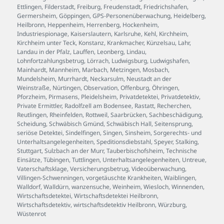
Ettlingen
,
Filderstadt
,
Freiburg
,
Freudenstadt
,
Friedrichshafen
,
Germersheim
,
Göppingen
,
GPS-Personenüberwachung
,
Heidelberg
,
Heilbronn
,
Heppenheim
,
Herrenberg
,
Hockenheim
,
Industriespionage
,
Kaiserslautern
,
Karlsruhe
,
Kehl
,
Kirchheim
,
Kirchheim unter Teck
,
Konstanz
,
Krankmacher
,
Künzelsau
,
Lahr
,
Landau in der Pfalz
,
Lauffen
,
Leonberg
,
Lindau
,
Lohnfortzahlungsbetrug
,
Lörrach
,
Ludwigsburg
,
Ludwigshafen
,
Mainhardt
,
Mannheim
,
Marbach
,
Metzingen
,
Mosbach
,
Mundelsheim
,
Murrhardt
,
Neckarsulm
,
Neustadt an der
Weinstraße
,
Nürtingen
,
Observation
,
Offenburg
,
Öhringen
,
Pforzheim
,
Pirmasens
,
Pleidelsheim
,
Privatdetektei
,
Privatdetektiv
,
Private Ermittler
,
Radolfzell am Bodensee
,
Rastatt
,
Recherchen
,
Reutlingen
,
Rheinfelden
,
Rottweil
,
Saarbrücken
,
Sachbeschädigung
,
Scheidung
,
Schwäbisch Gmünd
,
Schwäbisch Hall
,
Seitensprung
,
seriöse Detektei
,
Sindelfingen
,
Singen
,
Sinsheim
,
Sorgerechts- und
Unterhaltsangelegenheiten
,
Speditionsdiebstahl
,
Speyer
,
Stalking
,
Stuttgart
,
Sulzbach an der Murr
,
Tauberbischofsheim
,
Technische
Einsätze
,
Tübingen
,
Tuttlingen
,
Unterhaltsangelegenheiten
,
Untreue
,
Vaterschaftsklage
,
Versicherungsbetrug
,
Videoüberwachung
,
Villingen-Schwenningen
,
vorgetäuschte Krankheiten
,
Waiblingen
,
Walldorf
,
Walldürn
,
wanzensuche
,
Weinheim
,
Wiesloch
,
Winnenden
,
Wirtschaftsdetektei
,
Wirtschaftsdetektei Heilbronn
,
Wirtschaftsdetektiv
,
wirtschaftsdetektiv Heilbronn
,
Würzburg
,
Wüstenrot