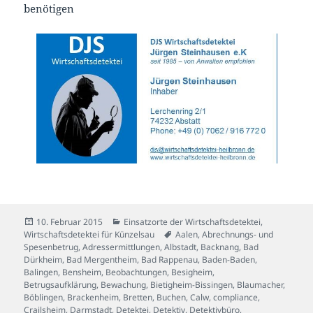
benötigen
Veröffentlicht
Kategorien
10. Februar 2015
Einsatzorte der Wirtschaftsdetektei
,
am
Schlagwörter
Wirtschaftsdetektei für Künzelsau
Aalen
,
Abrechnungs- und
Spesenbetrug
,
Adressermittlungen
,
Albstadt
,
Backnang
,
Bad
Dürkheim
,
Bad Mergentheim
,
Bad Rappenau
,
Baden-Baden
,
Balingen
,
Bensheim
,
Beobachtungen
,
Besigheim
,
Betrugsaufklärung
,
Bewachung
,
Bietigheim-Bissingen
,
Blaumacher
,
Böblingen
,
Brackenheim
,
Bretten
,
Buchen
,
Calw
,
compliance
,
Crailsheim
,
Darmstadt
,
Detektei
,
Detektiv
,
Detektivbüro
,