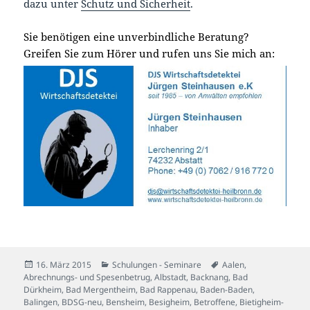
dazu unter
Schutz und Sicherheit
.
Sie benötigen eine unverbindliche Beratung?
Greifen Sie zum Hörer und rufen uns Sie mich an:
Veröffentlicht
Kategorien
Schlagwörter
16. März 2015
Schulungen - Seminare
Aalen
,
am
Abrechnungs- und Spesenbetrug
,
Albstadt
,
Backnang
,
Bad
Dürkheim
,
Bad Mergentheim
,
Bad Rappenau
,
Baden-Baden
,
Balingen
,
BDSG-neu
,
Bensheim
,
Besigheim
,
Betroffene
,
Bietigheim-