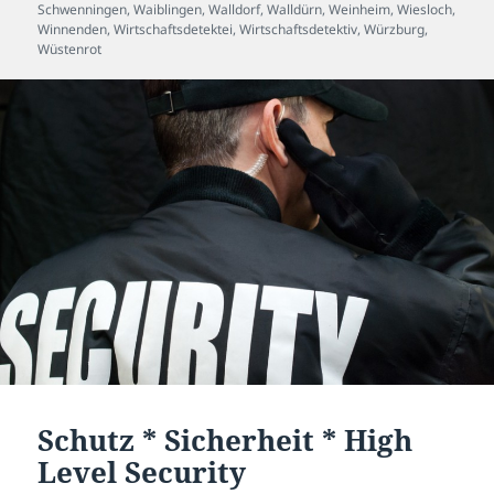
Schwenningen
,
Waiblingen
,
Walldorf
,
Walldürn
,
Weinheim
,
Wiesloch
,
Winnenden
,
Wirtschaftsdetektei
,
Wirtschaftsdetektiv
,
Würzburg
,
Wüstenrot
Schutz * Sicherheit * High
Level Security