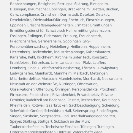
Beobachtungen
,
Besigheim
,
Betrugsaufklärung
,
Bietigheim-
Bissingen
,
Blaumacher
,
Böblingen
,
Brackenheim
,
Bretten
,
Buchen
,
Calw
,
compliance
,
Crailsheim
,
Darmstadt
,
Detektei
,
Detektiv
,
Detektivbüro
,
Diebstahlaufklärung
,
Ehebruch
,
Einschleusungen
,
Eppingen
,
Erbschaftsangelegenheiten
,
Ermittler
,
Ermittlungen
,
Ermittlungsdienst für Schwäbisch Hall
,
ermittlungsteam.com
,
Esslingen
,
Ettlingen
,
Filderstadt
,
Freiburg
,
Freudenstadt
,
Friedrichshafen
,
Germersheim
,
Göppingen
,
GPS-
Personenüberwachung
,
Heidelberg
,
Heilbronn
,
Heppenheim
,
Herrenberg
,
Hockenheim
,
Industriespionage
,
Kaiserslautern
,
Karlsruhe
,
Kehl
,
Kirchheim
,
Kirchheim unter Teck
,
Konstanz
,
Krankfeierer
,
Künzelsau
,
Lahr
,
Landau in der Pfalz
,
Lauffen
,
Leonberg
,
Lindau
,
Lohnfortzahlungsbetrug
,
Lörrach
,
Ludwigsburg
,
Ludwigshafen
,
Mainhardt
,
Mannheim
,
Marbach
,
Metzingen
,
Mitarbeiterdelikte
,
Mosbach
,
Mundelsheim
,
Murrhardt
,
Neckarsulm
,
Neustadt an der Weinstraße
,
Nürtingen
,
Observation
,
Observationen
,
Offenburg
,
Öhringen
,
Personaldelikte
,
Pforzheim
,
Pirmasens
,
Pleidelsheim
,
Privatdetektei
,
Privatdetektiv
,
Private
Ermittler
,
Radolfzell am Bodensee
,
Rastatt
,
Recherchen
,
Reutlingen
,
Rheinfelden
,
Rottweil
,
Saarbrücken
,
Sachbeschädigung
,
Scheidung
,
Schwäbisch Gmünd
,
Schwäbisch Hall
,
Seitensprung
,
Sindelfingen
,
Singen
,
Sinsheim
,
Sorgerechts- und Unterhaltsangelegenheiten
,
Speyer
,
Stalking
,
Stuttgart
,
Sulzbach an der Murr
,
Tauberbischofsheim
,
Technische Einsätze
,
Tübingen
,
Tuttlingen
,
Unterhaltsangelegenheiten
,
Untreue
,
Vaterschaftsklage
,