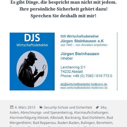
Es gibt Dinge, die bespricht man nicht mit jedem.
Ihre persönliche Sicherheit gehört dazu!
Sprechen Sie deshalb mit mir!
Veröffentlicht
Kategorien
Schlagwörter
4. März 2015
Security-Schutz und Sicherheit
34a
,
am
Aalen
,
Abrechnungs- und Spesenbetrug
,
Alarmaufschaltungen
,
Alarmverfolgung Abstatt
,
Albstadt
,
Backnang
,
Bad Dürkheim
,
Bad
Mergentheim
,
Bad Rappenau
,
Baden-Baden
,
Balingen
,
Bensheim
,