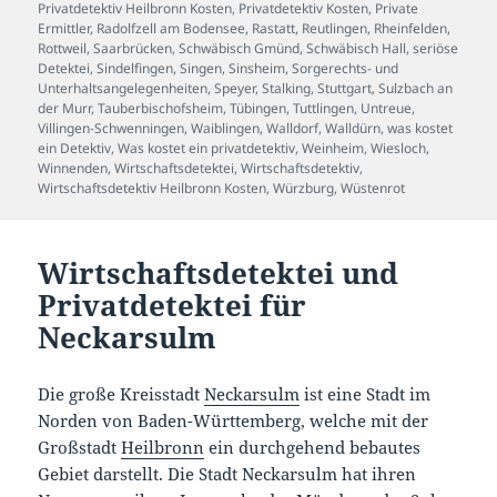
Privatdetektiv Heilbronn Kosten
,
Privatdetektiv Kosten
,
Private
Ermittler
,
Radolfzell am Bodensee
,
Rastatt
,
Reutlingen
,
Rheinfelden
,
Rottweil
,
Saarbrücken
,
Schwäbisch Gmünd
,
Schwäbisch Hall
,
seriöse
Detektei
,
Sindelfingen
,
Singen
,
Sinsheim
,
Sorgerechts- und
Unterhaltsangelegenheiten
,
Speyer
,
Stalking
,
Stuttgart
,
Sulzbach an
der Murr
,
Tauberbischofsheim
,
Tübingen
,
Tuttlingen
,
Untreue
,
Villingen-Schwenningen
,
Waiblingen
,
Walldorf
,
Walldürn
,
was kostet
ein Detektiv
,
Was kostet ein privatdetektiv
,
Weinheim
,
Wiesloch
,
Winnenden
,
Wirtschaftsdetektei
,
Wirtschaftsdetektiv
,
Wirtschaftsdetektiv Heilbronn Kosten
,
Würzburg
,
Wüstenrot
Wirtschaftsdetektei und
Privatdetektei für
Neckarsulm
Die große Kreisstadt
Neckarsulm
ist eine Stadt im
Norden von Baden-Württemberg, welche mit der
Großstadt
Heilbronn
ein durchgehend bebautes
Gebiet darstellt. Die Stadt Neckarsulm hat ihren