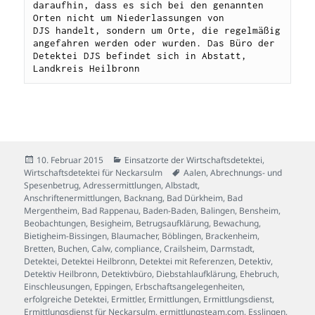
daraufhin, dass es sich bei den genannten 
Orten nicht um Niederlassungen von 
DJS handelt, sondern um Orte, die regelmäßig 
angefahren werden oder wurden. Das Büro der 
Detektei DJS befindet sich in Abstatt, 
Landkreis Heilbronn
Veröffentlicht
Kategorien
10. Februar 2015
Einsatzorte der Wirtschaftsdetektei
,
am
Schlagwörter
Wirtschaftsdetektei für Neckarsulm
Aalen
,
Abrechnungs- und
Spesenbetrug
,
Adressermittlungen
,
Albstadt
,
Anschriftenermittlungen
,
Backnang
,
Bad Dürkheim
,
Bad
Mergentheim
,
Bad Rappenau
,
Baden-Baden
,
Balingen
,
Bensheim
,
Beobachtungen
,
Besigheim
,
Betrugsaufklärung
,
Bewachung
,
Bietigheim-Bissingen
,
Blaumacher
,
Böblingen
,
Brackenheim
,
Bretten
,
Buchen
,
Calw
,
compliance
,
Crailsheim
,
Darmstadt
,
Detektei
,
Detektei Heilbronn
,
Detektei mit Referenzen
,
Detektiv
,
Detektiv Heilbronn
,
Detektivbüro
,
Diebstahlaufklärung
,
Ehebruch
,
Einschleusungen
,
Eppingen
,
Erbschaftsangelegenheiten
,
erfolgreiche Detektei
,
Ermittler
,
Ermittlungen
,
Ermittlungsdienst
,
Ermittlungsdienst für Neckarsulm
,
ermittlungsteam.com
,
Esslingen
,