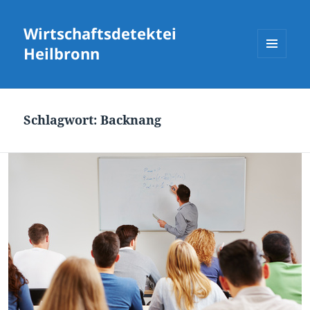
Wirtschaftsdetektei
Heilbronn
MENÜ
UND
WIDGETS
Schlagwort:
Backnang