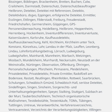
Bissingen
,
Böblingen
,
Brackenheim
,
Bretten
,
Buchen
,
Calw
,
Crailsheim
,
Darmstadt
,
Datenschutz
,
Datenschutzbeauftragter
Heilbronn
,
Detektei
,
Detektei mit Referenzen
,
Detektiv
,
Detektivbüro
,
dsgvo
,
Eppingen
,
erfolgreiche Detektei
,
Ermittler
,
Esslingen
,
Ettlingen
,
Filderstadt
,
Freiburg
,
Freudenstadt
,
Friedrichshafen
,
Germersheim
,
Göppingen
,
GPS-
Personenüberwachung
,
Heidelberg
,
Heilbronn
,
Heppenheim
,
Herrenberg
,
Hockenheim
,
Inventurdifferenzen
,
Inventurverluste
,
Kaiserslautern
,
Karlsruhe
,
Kaufhausdetektiv
,
Kaufhausüberwachung
,
Kehl
,
Kirchheim
,
Kirchheim unter Teck
,
Konstanz
,
Künzelsau
,
Lahr
,
Landau in der Pfalz
,
Lauffen
,
Leonberg
,
Lindau
,
Lohnfortzahlungsbetrug
,
Lörrach
,
Ludwigsburg
,
Ludwigshafen
,
Mainhardt
,
Mannheim
,
Marbach
,
Metzingen
,
Mosbach
,
Mundelsheim
,
Murrhardt
,
Neckarsulm
,
Neustadt an der
Weinstraße
,
Nürtingen
,
Observation
,
Offenburg
,
Öhringen
,
Personalschulungen
,
Pforzheim
,
Pirmasens
,
Pleidelsheim
,
Privatdetektei
,
Privatdetektiv
,
Private Ermittler
,
Radolfzell am
Bodensee
,
Rastatt
,
Reutlingen
,
Rheinfelden
,
Rottweil
,
Saarbrücken
,
Schulungen
,
Schwäbisch Gmünd
,
Schwäbisch Hall
,
seriöse Detektei
,
Sindelfingen
,
Singen
,
Sinsheim
,
Sorgerechts- und
Unterhaltsangelegenheiten
,
Speyer
,
Stalking
,
Stuttgart
,
Sulzbach an
der Murr
,
Tauberbischofsheim
,
Technisch organisatorische
Maßnahmen
,
Testdiebstähle
,
Testeinkäufe
,
TOMs
,
Tübingen
,
Tuttlingen
,
Untreue
,
Verantwortliche
,
Verfahrensverzeichnis
,
Vertrauenstest
,
Verzeichnis der Verarbeitungstätigkeiten
,
Villingen-