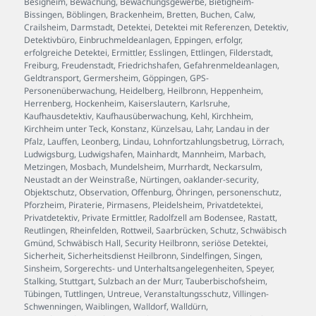
Besigheim
,
Bewachung
,
Bewachungsgewerbe
,
Bietigheim-
Bissingen
,
Böblingen
,
Brackenheim
,
Bretten
,
Buchen
,
Calw
,
Crailsheim
,
Darmstadt
,
Detektei
,
Detektei mit Referenzen
,
Detektiv
,
Detektivbüro
,
Einbruchmeldeanlagen
,
Eppingen
,
erfolgr
,
erfolgreiche Detektei
,
Ermittler
,
Esslingen
,
Ettlingen
,
Filderstadt
,
Freiburg
,
Freudenstadt
,
Friedrichshafen
,
Gefahrenmeldeanlagen
,
Geldtransport
,
Germersheim
,
Göppingen
,
GPS-
Personenüberwachung
,
Heidelberg
,
Heilbronn
,
Heppenheim
,
Herrenberg
,
Hockenheim
,
Kaiserslautern
,
Karlsruhe
,
Kaufhausdetektiv
,
Kaufhausüberwachung
,
Kehl
,
Kirchheim
,
Kirchheim unter Teck
,
Konstanz
,
Künzelsau
,
Lahr
,
Landau in der
Pfalz
,
Lauffen
,
Leonberg
,
Lindau
,
Lohnfortzahlungsbetrug
,
Lörrach
,
Ludwigsburg
,
Ludwigshafen
,
Mainhardt
,
Mannheim
,
Marbach
,
Metzingen
,
Mosbach
,
Mundelsheim
,
Murrhardt
,
Neckarsulm
,
Neustadt an der Weinstraße
,
Nürtingen
,
oaklander-security
,
Objektschutz
,
Observation
,
Offenburg
,
Öhringen
,
personenschutz
,
Pforzheim
,
Piraterie
,
Pirmasens
,
Pleidelsheim
,
Privatdetektei
,
Privatdetektiv
,
Private Ermittler
,
Radolfzell am Bodensee
,
Rastatt
,
Reutlingen
,
Rheinfelden
,
Rottweil
,
Saarbrücken
,
Schutz
,
Schwäbisch
Gmünd
,
Schwäbisch Hall
,
Security Heilbronn
,
seriöse Detektei
,
Sicherheit
,
Sicherheitsdienst Heilbronn
,
Sindelfingen
,
Singen
,
Sinsheim
,
Sorgerechts- und Unterhaltsangelegenheiten
,
Speyer
,
Stalking
,
Stuttgart
,
Sulzbach an der Murr
,
Tauberbischofsheim
,
Tübingen
,
Tuttlingen
,
Untreue
,
Veranstaltungsschutz
,
Villingen-
Schwenningen
,
Waiblingen
,
Walldorf
,
Walldürn
,