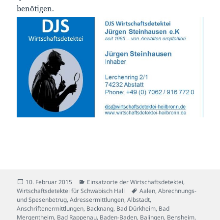
benötigen.
Veröffentlicht
Kategorien
10. Februar 2015
Einsatzorte der Wirtschaftsdetektei
,
am
Schlagwörter
Wirtschaftsdetektei für Schwäbisch Hall
Aalen
,
Abrechnungs-
und Spesenbetrug
,
Adressermittlungen
,
Albstadt
,
Anschriftenermittlungen
,
Backnang
,
Bad Dürkheim
,
Bad
Mergentheim
,
Bad Rappenau
,
Baden-Baden
,
Balingen
,
Bensheim
,