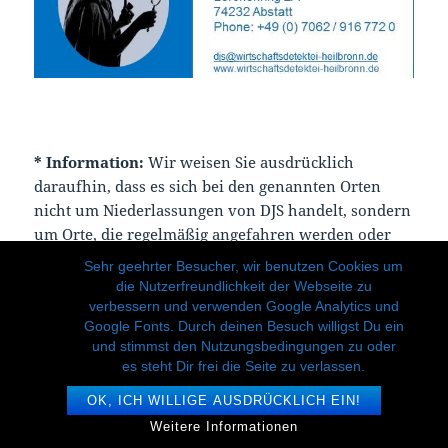
*
Information:
Wir weisen Sie ausdrücklich
daraufhin, dass es sich bei den genannten Orten
nicht um Niederlassungen von DJS handelt, sondern
um Orte, die regelmäßig angefahren werden oder
wurden. Das Büro der Detektei DJS befindet sich in
Sehr geehrter Besucher, wir benutzen Cookies um
Abstatt, Landkreis Heilbronn.
die Nutzerfreundlichkeit der Webseite zu
verbessern und verwenden Google Analytics und
Google Fonts. Durch deinen Besuch willigst Du ein
und stimmst den Nutzungsbedingungen zu oder
es steht Dir frei die Seite zu verlassen.
OK, ICH WILLIGE AUSDRÜCKLICH EIN!
Weitere Informationen