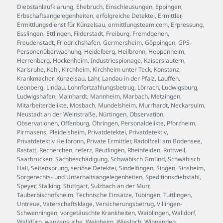
Diebstahlaufklärung
,
Ehebruch
,
Einschleusungen
,
Eppingen
,
Erbschaftsangelegenheiten
,
erfolgreiche Detektei
,
Ermittler
,
Ermittlungsdienst für Künzelsau
,
ermittlungsteam.com
,
Erpressung
,
Esslingen
,
Ettlingen
,
Filderstadt
,
Freiburg
,
Fremdgehen
,
Freudenstadt
,
Friedrichshafen
,
Germersheim
,
Göppingen
,
GPS-
Personenüberwachung
,
Heidelberg
,
Heilbronn
,
Heppenheim
,
Herrenberg
,
Hockenheim
,
Industriespionage
,
Kaiserslautern
,
Karlsruhe
,
Kehl
,
Kirchheim
,
Kirchheim unter Teck
,
Konstanz
,
Krankmacher
,
Künzelsau
,
Lahr
,
Landau in der Pfalz
,
Lauffen
,
Leonberg
,
Lindau
,
Lohnfortzahlungsbetrug
,
Lörrach
,
Ludwigsburg
,
Ludwigshafen
,
Mainhardt
,
Mannheim
,
Marbach
,
Metzingen
,
Mitarbeiterdelikte
,
Mosbach
,
Mundelsheim
,
Murrhardt
,
Neckarsulm
,
Neustadt an der Weinstraße
,
Nürtingen
,
Observation
,
Observationen
,
Offenburg
,
Öhringen
,
Personaldelikte
,
Pforzheim
,
Pirmasens
,
Pleidelsheim
,
Privatdetektei
,
Privatdetektiv
,
Privatdetektiv Heilbronn
,
Private Ermittler
,
Radolfzell am Bodensee
,
Rastatt
,
Recherchen
,
referz
,
Reutlingen
,
Rheinfelden
,
Rottweil
,
Saarbrücken
,
Sachbeschädigung
,
Schwäbisch Gmünd
,
Schwäbisch
Hall
,
Seitensprung
,
seriöse Detektei
,
Sindelfingen
,
Singen
,
Sinsheim
,
Sorgerechts- und Unterhaltsangelegenheiten
,
Speditionsdiebstahl
,
Speyer
,
Stalking
,
Stuttgart
,
Sulzbach an der Murr
,
Tauberbischofsheim
,
Technische Einsätze
,
Tübingen
,
Tuttlingen
,
Untreue
,
Vaterschaftsklage
,
Versicherungsbetrug
,
Villingen-
Schwenningen
,
vorgetäuschte Krankheiten
,
Waiblingen
,
Walldorf
,
Walldürn
,
wanzensuche
,
Weinheim
,
Wiesloch
,
Winnenden
,