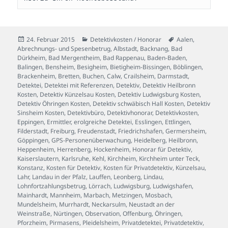
Veröffentlicht
Kategorien
Schlagwörter
24. Februar 2015
Detektivkosten / Honorar
Aalen
,
am
Abrechnungs- und Spesenbetrug
,
Albstadt
,
Backnang
,
Bad
Dürkheim
,
Bad Mergentheim
,
Bad Rappenau
,
Baden-Baden
,
Balingen
,
Bensheim
,
Besigheim
,
Bietigheim-Bissingen
,
Böblingen
,
Brackenheim
,
Bretten
,
Buchen
,
Calw
,
Crailsheim
,
Darmstadt
,
Detektei
,
Detektei mit Referenzen
,
Detektiv
,
Detektiv Heilbronn
Kosten
,
Detektiv Künzelsau Kosten
,
Detektiv Ludwigsburg Kosten
,
Detektiv Öhringen Kosten
,
Detektiv schwäbisch Hall Kosten
,
Detektiv
Sinsheim Kosten
,
Detektivbüro
,
Detektivhonorar
,
Detektivkosten
,
Eppingen
,
Ermittler
,
erolgreiche Detektei
,
Esslingen
,
Ettlingen
,
Filderstadt
,
Freiburg
,
Freudenstadt
,
Friedrichshafen
,
Germersheim
,
Göppingen
,
GPS-Personenüberwachung
,
Heidelberg
,
Heilbronn
,
Heppenheim
,
Herrenberg
,
Hockenheim
,
Honorar für Detektiv
,
Kaiserslautern
,
Karlsruhe
,
Kehl
,
Kirchheim
,
Kirchheim unter Teck
,
Konstanz
,
Kosten für Detektiv
,
Kosten für Privatdetektiv
,
Künzelsau
,
Lahr
,
Landau in der Pfalz
,
Lauffen
,
Leonberg
,
Lindau
,
Lohnfortzahlungsbetrug
,
Lörrach
,
Ludwigsburg
,
Ludwigshafen
,
Mainhardt
,
Mannheim
,
Marbach
,
Metzingen
,
Mosbach
,
Mundelsheim
,
Murrhardt
,
Neckarsulm
,
Neustadt an der
Weinstraße
,
Nürtingen
,
Observation
,
Offenburg
,
Öhringen
,
Pforzheim
,
Pirmasens
,
Pleidelsheim
,
Privatdetektei
,
Privatdetektiv
,