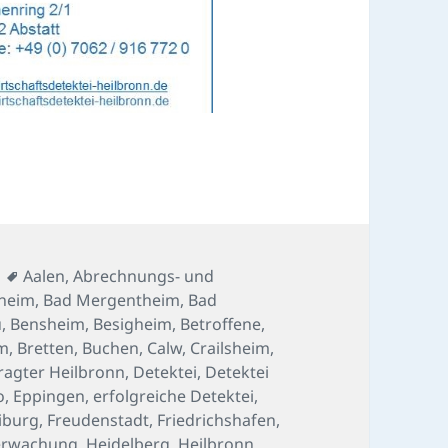
Schlagwörter
Aalen
,
Abrechnungs- und
heim
,
Bad Mergentheim
,
Bad
u
,
Bensheim
,
Besigheim
,
Betroffene
,
im
,
Bretten
,
Buchen
,
Calw
,
Crailsheim
,
ragter Heilbronn
,
Detektei
,
Detektei
o
,
Eppingen
,
erfolgreiche Detektei
,
iburg
,
Freudenstadt
,
Friedrichshafen
,
erwachung
,
Heidelberg
,
Heilbronn
,