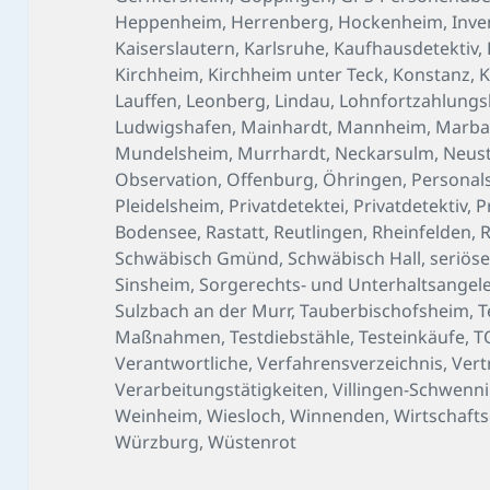
Heppenheim
,
Herrenberg
,
Hockenheim
,
Inve
Kaiserslautern
,
Karlsruhe
,
Kaufhausdetektiv
,
Kirchheim
,
Kirchheim unter Teck
,
Konstanz
,
K
Lauffen
,
Leonberg
,
Lindau
,
Lohnfortzahlungs
Ludwigshafen
,
Mainhardt
,
Mannheim
,
Marba
Mundelsheim
,
Murrhardt
,
Neckarsulm
,
Neust
Observation
,
Offenburg
,
Öhringen
,
Personal
Pleidelsheim
,
Privatdetektei
,
Privatdetektiv
,
P
Bodensee
,
Rastatt
,
Reutlingen
,
Rheinfelden
,
R
Schwäbisch Gmünd
,
Schwäbisch Hall
,
seriöse
Sinsheim
,
Sorgerechts- und Unterhaltsangel
Sulzbach an der Murr
,
Tauberbischofsheim
,
T
Maßnahmen
,
Testdiebstähle
,
Testeinkäufe
,
T
Verantwortliche
,
Verfahrensverzeichnis
,
Vert
Verarbeitungstätigkeiten
,
Villingen-Schwenn
Weinheim
,
Wiesloch
,
Winnenden
,
Wirtschafts
Würzburg
,
Wüstenrot