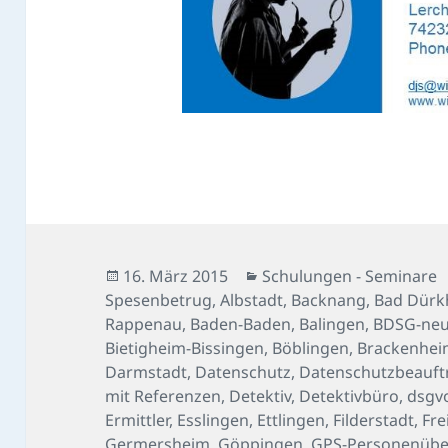
Veröffentlicht
Kategorien
16. März 2015
Schulungen - Seminare
am
Spesenbetrug
,
Albstadt
,
Backnang
,
Bad Dürk
Rappenau
,
Baden-Baden
,
Balingen
,
BDSG-ne
Bietigheim-Bissingen
,
Böblingen
,
Brackenhe
Darmstadt
,
Datenschutz
,
Datenschutzbeauft
mit Referenzen
,
Detektiv
,
Detektivbüro
,
dsgv
Ermittler
,
Esslingen
,
Ettlingen
,
Filderstadt
,
Fre
Germersheim
,
Göppingen
,
GPS-Personenüb