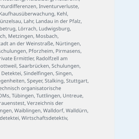
nturdifferenzen
,
Inventurverluste
,
Kaufhausüberwachung
,
Kehl
,
ünzelsau
,
Lahr
,
Landau in der Pfalz
,
betrug
,
Lörrach
,
Ludwigsburg
,
ch
,
Metzingen
,
Mosbach
,
adt an der Weinstraße
,
Nürtingen
,
schulungen
,
Pforzheim
,
Pirmasens
,
rivate Ermittler
,
Radolfzell am
ottweil
,
Saarbrücken
,
Schulungen
,
 Detektei
,
Sindelfingen
,
Singen
,
egenheiten
,
Speyer
,
Stalking
,
Stuttgart
,
echnisch organisatorische
OMs
,
Tübingen
,
Tuttlingen
,
Untreue
,
rauenstest
,
Verzeichnis der
ingen
,
Waiblingen
,
Walldorf
,
Walldürn
,
detektei
,
Wirtschaftsdetektiv
,