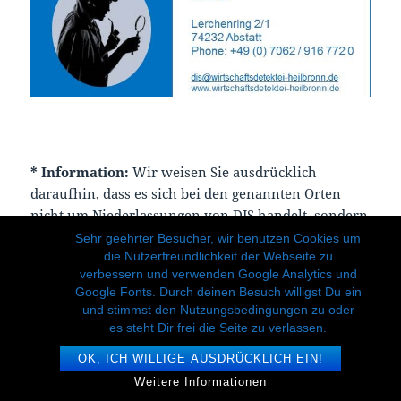
*
Information:
Wir weisen Sie ausdrücklich
daraufhin, dass es sich bei den genannten Orten
nicht um Niederlassungen von DJS handelt, sondern
um Orte, die regelmäßig angefahren werden oder
Sehr geehrter Besucher, wir benutzen Cookies um
die Nutzerfreundlichkeit der Webseite zu
wurden. Das Büro der Detektei DJS befindet sich in
verbessern und verwenden Google Analytics und
Abstatt, Landkreis Heilbronn.
Google Fonts. Durch deinen Besuch willigst Du ein
und stimmst den Nutzungsbedingungen zu oder
es steht Dir frei die Seite zu verlassen.
OK, ICH WILLIGE AUSDRÜCKLICH EIN!
Weitere Informationen