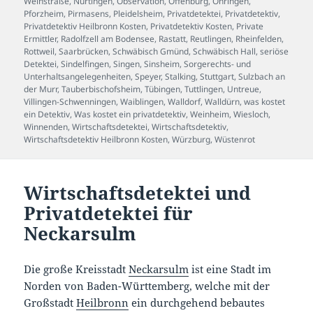
Weinstraße
,
Nürtingen
,
Observation
,
Offenburg
,
Öhringen
,
Pforzheim
,
Pirmasens
,
Pleidelsheim
,
Privatdetektei
,
Privatdetektiv
,
Privatdetektiv Heilbronn Kosten
,
Privatdetektiv Kosten
,
Private
Ermittler
,
Radolfzell am Bodensee
,
Rastatt
,
Reutlingen
,
Rheinfelden
,
Rottweil
,
Saarbrücken
,
Schwäbisch Gmünd
,
Schwäbisch Hall
,
seriöse
Detektei
,
Sindelfingen
,
Singen
,
Sinsheim
,
Sorgerechts- und
Unterhaltsangelegenheiten
,
Speyer
,
Stalking
,
Stuttgart
,
Sulzbach an
der Murr
,
Tauberbischofsheim
,
Tübingen
,
Tuttlingen
,
Untreue
,
Villingen-Schwenningen
,
Waiblingen
,
Walldorf
,
Walldürn
,
was kostet
ein Detektiv
,
Was kostet ein privatdetektiv
,
Weinheim
,
Wiesloch
,
Winnenden
,
Wirtschaftsdetektei
,
Wirtschaftsdetektiv
,
Wirtschaftsdetektiv Heilbronn Kosten
,
Würzburg
,
Wüstenrot
Wirtschaftsdetektei und
Privatdetektei für
Neckarsulm
Die große Kreisstadt
Neckarsulm
ist eine Stadt im
Norden von Baden-Württemberg, welche mit der
Großstadt
Heilbronn
ein durchgehend bebautes