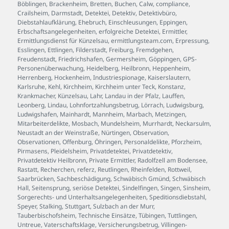
Böblingen
,
Brackenheim
,
Bretten
,
Buchen
,
Calw
,
compliance
,
Crailsheim
,
Darmstadt
,
Detektei
,
Detektiv
,
Detektivbüro
,
Diebstahlaufklärung
,
Ehebruch
,
Einschleusungen
,
Eppingen
,
Erbschaftsangelegenheiten
,
erfolgreiche Detektei
,
Ermittler
,
Ermittlungsdienst für Künzelsau
,
ermittlungsteam.com
,
Erpressung
,
Esslingen
,
Ettlingen
,
Filderstadt
,
Freiburg
,
Fremdgehen
,
Freudenstadt
,
Friedrichshafen
,
Germersheim
,
Göppingen
,
GPS-
Personenüberwachung
,
Heidelberg
,
Heilbronn
,
Heppenheim
,
Herrenberg
,
Hockenheim
,
Industriespionage
,
Kaiserslautern
,
Karlsruhe
,
Kehl
,
Kirchheim
,
Kirchheim unter Teck
,
Konstanz
,
Krankmacher
,
Künzelsau
,
Lahr
,
Landau in der Pfalz
,
Lauffen
,
Leonberg
,
Lindau
,
Lohnfortzahlungsbetrug
,
Lörrach
,
Ludwigsburg
,
Ludwigshafen
,
Mainhardt
,
Mannheim
,
Marbach
,
Metzingen
,
Mitarbeiterdelikte
,
Mosbach
,
Mundelsheim
,
Murrhardt
,
Neckarsulm
,
Neustadt an der Weinstraße
,
Nürtingen
,
Observation
,
Observationen
,
Offenburg
,
Öhringen
,
Personaldelikte
,
Pforzheim
,
Pirmasens
,
Pleidelsheim
,
Privatdetektei
,
Privatdetektiv
,
Privatdetektiv Heilbronn
,
Private Ermittler
,
Radolfzell am Bodensee
,
Rastatt
,
Recherchen
,
referz
,
Reutlingen
,
Rheinfelden
,
Rottweil
,
Saarbrücken
,
Sachbeschädigung
,
Schwäbisch Gmünd
,
Schwäbisch
Hall
,
Seitensprung
,
seriöse Detektei
,
Sindelfingen
,
Singen
,
Sinsheim
,
Sorgerechts- und Unterhaltsangelegenheiten
,
Speditionsdiebstahl
,
Speyer
,
Stalking
,
Stuttgart
,
Sulzbach an der Murr
,
Tauberbischofsheim
,
Technische Einsätze
,
Tübingen
,
Tuttlingen
,
Untreue
,
Vaterschaftsklage
,
Versicherungsbetrug
,
Villingen-