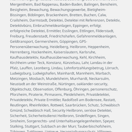
Mergentheim
,
Bad Rappenau
,
Baden-Baden
,
Balingen
,
Bensheim
,
Besigheim
,
Bewachung
,
Bewachungsgewerbe
,
Bietigheim-
Bissingen
,
Böblingen
,
Brackenheim
,
Bretten
,
Buchen
,
Calw
,
Crailsheim
,
Darmstadt
,
Detektei
,
Detektei mit Referenzen
,
Detektiv
,
Detektivbüro
,
Einbruchmeldeanlagen
,
Eppingen
,
erfolgr
,
erfolgreiche Detektei
,
Ermittler
,
Esslingen
,
Ettlingen
,
Filderstadt
,
Freiburg
,
Freudenstadt
,
Friedrichshafen
,
Gefahrenmeldeanlagen
,
Geldtransport
,
Germersheim
,
Göppingen
,
GPS-
Personenüberwachung
,
Heidelberg
,
Heilbronn
,
Heppenheim
,
Herrenberg
,
Hockenheim
,
Kaiserslautern
,
Karlsruhe
,
Kaufhausdetektiv
,
Kaufhausüberwachung
,
Kehl
,
Kirchheim
,
Kirchheim unter Teck
,
Konstanz
,
Künzelsau
,
Lahr
,
Landau in der
Pfalz
,
Lauffen
,
Leonberg
,
Lindau
,
Lohnfortzahlungsbetrug
,
Lörrach
,
Ludwigsburg
,
Ludwigshafen
,
Mainhardt
,
Mannheim
,
Marbach
,
Metzingen
,
Mosbach
,
Mundelsheim
,
Murrhardt
,
Neckarsulm
,
Neustadt an der Weinstraße
,
Nürtingen
,
oaklander-security
,
Objektschutz
,
Observation
,
Offenburg
,
Öhringen
,
personenschutz
,
Pforzheim
,
Piraterie
,
Pirmasens
,
Pleidelsheim
,
Privatdetektei
,
Privatdetektiv
,
Private Ermittler
,
Radolfzell am Bodensee
,
Rastatt
,
Reutlingen
,
Rheinfelden
,
Rottweil
,
Saarbrücken
,
Schutz
,
Schwäbisch
Gmünd
,
Schwäbisch Hall
,
Security Heilbronn
,
seriöse Detektei
,
Sicherheit
,
Sicherheitsdienst Heilbronn
,
Sindelfingen
,
Singen
,
Sinsheim
,
Sorgerechts- und Unterhaltsangelegenheiten
,
Speyer
,
Stalking
,
Stuttgart
,
Sulzbach an der Murr
,
Tauberbischofsheim
,
Tübingen
,
Tuttlingen
,
Untreue
,
Veranstaltungsschutz
,
Villingen-