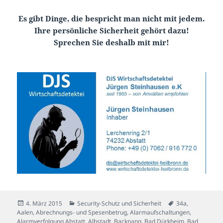
Es gibt Dinge, die bespricht man nicht mit jedem.
Ihre persönliche Sicherheit gehört dazu!
Sprechen Sie deshalb mit mir!
Veröffentlicht
Kategorien
Schlagwörter
4. März 2015
Security-Schutz und Sicherheit
34a
,
am
Aalen
,
Abrechnungs- und Spesenbetrug
,
Alarmaufschaltungen
,
Alarmverfolgung Abstatt
,
Albstadt
,
Backnang
,
Bad Dürkheim
,
Bad