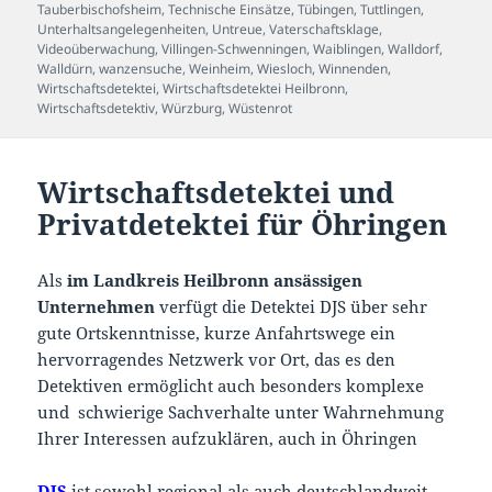
Tauberbischofsheim
,
Technische Einsätze
,
Tübingen
,
Tuttlingen
,
Unterhaltsangelegenheiten
,
Untreue
,
Vaterschaftsklage
,
Videoüberwachung
,
Villingen-Schwenningen
,
Waiblingen
,
Walldorf
,
Walldürn
,
wanzensuche
,
Weinheim
,
Wiesloch
,
Winnenden
,
Wirtschaftsdetektei
,
Wirtschaftsdetektei Heilbronn
,
Wirtschaftsdetektiv
,
Würzburg
,
Wüstenrot
Wirtschaftsdetektei und
Privatdetektei für Öhringen
Als
im Landkreis Heilbronn ansässigen
Unternehmen
verfügt die Detektei DJS über sehr
gute Ortskenntnisse, kurze Anfahrtswege ein
hervorragendes Netzwerk vor Ort, das es den
Detektiven ermöglicht auch besonders komplexe
und schwierige Sachverhalte unter Wahrnehmung
Ihrer Interessen aufzuklären, auch in Öhringen
DJS
ist sowohl regional als auch deutschlandweit