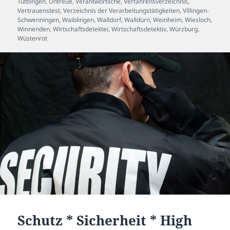
Tuttlingen
,
Untreue
,
Verantwortliche
,
Verfahrensverzeichnis
,
Vertrauenstest
,
Verzeichnis der Verarbeitungstätigkeiten
,
Villingen-
Schwenningen
,
Waiblingen
,
Walldorf
,
Walldürn
,
Weinheim
,
Wiesloch
,
Winnenden
,
Wirtschaftsdetektei
,
Wirtschaftsdetektiv
,
Würzburg
,
Wüstenrot
Schutz * Sicherheit * High