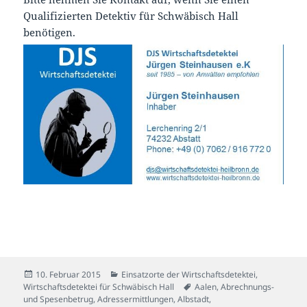
Qualifizierten Detektiv für Schwäbisch Hall
benötigen.
Veröffentlicht
Kategorien
10. Februar 2015
Einsatzorte der Wirtschaftsdetektei
,
am
Schlagwörter
Wirtschaftsdetektei für Schwäbisch Hall
Aalen
,
Abrechnungs-
und Spesenbetrug
,
Adressermittlungen
,
Albstadt
,