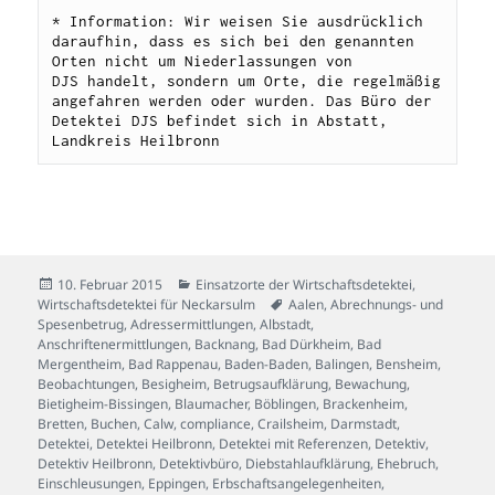
* Information: Wir weisen Sie ausdrücklich 
daraufhin, dass es sich bei den genannten 
Orten nicht um Niederlassungen von 
DJS handelt, sondern um Orte, die regelmäßig 
angefahren werden oder wurden. Das Büro der 
Detektei DJS befindet sich in Abstatt, 
Landkreis Heilbronn
Veröffentlicht
Kategorien
10. Februar 2015
Einsatzorte der Wirtschaftsdetektei
,
am
Schlagwörter
Wirtschaftsdetektei für Neckarsulm
Aalen
,
Abrechnungs- und
Spesenbetrug
,
Adressermittlungen
,
Albstadt
,
Anschriftenermittlungen
,
Backnang
,
Bad Dürkheim
,
Bad
Mergentheim
,
Bad Rappenau
,
Baden-Baden
,
Balingen
,
Bensheim
,
Beobachtungen
,
Besigheim
,
Betrugsaufklärung
,
Bewachung
,
Bietigheim-Bissingen
,
Blaumacher
,
Böblingen
,
Brackenheim
,
Bretten
,
Buchen
,
Calw
,
compliance
,
Crailsheim
,
Darmstadt
,
Detektei
,
Detektei Heilbronn
,
Detektei mit Referenzen
,
Detektiv
,
Detektiv Heilbronn
,
Detektivbüro
,
Diebstahlaufklärung
,
Ehebruch
,
Einschleusungen
,
Eppingen
,
Erbschaftsangelegenheiten
,