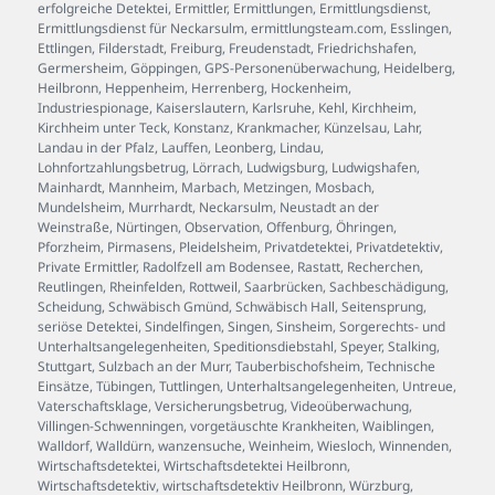
erfolgreiche Detektei
,
Ermittler
,
Ermittlungen
,
Ermittlungsdienst
,
Ermittlungsdienst für Neckarsulm
,
ermittlungsteam.com
,
Esslingen
,
Ettlingen
,
Filderstadt
,
Freiburg
,
Freudenstadt
,
Friedrichshafen
,
Germersheim
,
Göppingen
,
GPS-Personenüberwachung
,
Heidelberg
,
Heilbronn
,
Heppenheim
,
Herrenberg
,
Hockenheim
,
Industriespionage
,
Kaiserslautern
,
Karlsruhe
,
Kehl
,
Kirchheim
,
Kirchheim unter Teck
,
Konstanz
,
Krankmacher
,
Künzelsau
,
Lahr
,
Landau in der Pfalz
,
Lauffen
,
Leonberg
,
Lindau
,
Lohnfortzahlungsbetrug
,
Lörrach
,
Ludwigsburg
,
Ludwigshafen
,
Mainhardt
,
Mannheim
,
Marbach
,
Metzingen
,
Mosbach
,
Mundelsheim
,
Murrhardt
,
Neckarsulm
,
Neustadt an der
Weinstraße
,
Nürtingen
,
Observation
,
Offenburg
,
Öhringen
,
Pforzheim
,
Pirmasens
,
Pleidelsheim
,
Privatdetektei
,
Privatdetektiv
,
Private Ermittler
,
Radolfzell am Bodensee
,
Rastatt
,
Recherchen
,
Reutlingen
,
Rheinfelden
,
Rottweil
,
Saarbrücken
,
Sachbeschädigung
,
Scheidung
,
Schwäbisch Gmünd
,
Schwäbisch Hall
,
Seitensprung
,
seriöse Detektei
,
Sindelfingen
,
Singen
,
Sinsheim
,
Sorgerechts- und
Unterhaltsangelegenheiten
,
Speditionsdiebstahl
,
Speyer
,
Stalking
,
Stuttgart
,
Sulzbach an der Murr
,
Tauberbischofsheim
,
Technische
Einsätze
,
Tübingen
,
Tuttlingen
,
Unterhaltsangelegenheiten
,
Untreue
,
Vaterschaftsklage
,
Versicherungsbetrug
,
Videoüberwachung
,
Villingen-Schwenningen
,
vorgetäuschte Krankheiten
,
Waiblingen
,
Walldorf
,
Walldürn
,
wanzensuche
,
Weinheim
,
Wiesloch
,
Winnenden
,
Wirtschaftsdetektei
,
Wirtschaftsdetektei Heilbronn
,
Wirtschaftsdetektiv
,
wirtschaftsdetektiv Heilbronn
,
Würzburg
,