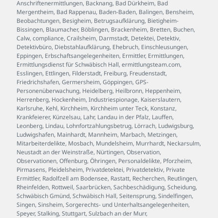
Anschriftenermittlungen
,
Backnang
,
Bad Dürkheim
,
Bad
Mergentheim
,
Bad Rappenau
,
Baden-Baden
,
Balingen
,
Bensheim
,
Beobachtungen
,
Besigheim
,
Betrugsaufklärung
,
Bietigheim-
Bissingen
,
Blaumacher
,
Böblingen
,
Brackenheim
,
Bretten
,
Buchen
,
Calw
,
compliance
,
Crailsheim
,
Darmstadt
,
Detektei
,
Detektiv
,
Detektivbüro
,
Diebstahlaufklärung
,
Ehebruch
,
Einschleusungen
,
Eppingen
,
Erbschaftsangelegenheiten
,
Ermittler
,
Ermittlungen
,
Ermittlungsdienst für Schwäbisch Hall
,
ermittlungsteam.com
,
Esslingen
,
Ettlingen
,
Filderstadt
,
Freiburg
,
Freudenstadt
,
Friedrichshafen
,
Germersheim
,
Göppingen
,
GPS-
Personenüberwachung
,
Heidelberg
,
Heilbronn
,
Heppenheim
,
Herrenberg
,
Hockenheim
,
Industriespionage
,
Kaiserslautern
,
Karlsruhe
,
Kehl
,
Kirchheim
,
Kirchheim unter Teck
,
Konstanz
,
Krankfeierer
,
Künzelsau
,
Lahr
,
Landau in der Pfalz
,
Lauffen
,
Leonberg
,
Lindau
,
Lohnfortzahlungsbetrug
,
Lörrach
,
Ludwigsburg
,
Ludwigshafen
,
Mainhardt
,
Mannheim
,
Marbach
,
Metzingen
,
Mitarbeiterdelikte
,
Mosbach
,
Mundelsheim
,
Murrhardt
,
Neckarsulm
,
Neustadt an der Weinstraße
,
Nürtingen
,
Observation
,
Observationen
,
Offenburg
,
Öhringen
,
Personaldelikte
,
Pforzheim
,
Pirmasens
,
Pleidelsheim
,
Privatdetektei
,
Privatdetektiv
,
Private
Ermittler
,
Radolfzell am Bodensee
,
Rastatt
,
Recherchen
,
Reutlingen
,
Rheinfelden
,
Rottweil
,
Saarbrücken
,
Sachbeschädigung
,
Scheidung
,
Schwäbisch Gmünd
,
Schwäbisch Hall
,
Seitensprung
,
Sindelfingen
,
Singen
,
Sinsheim
,
Sorgerechts- und Unterhaltsangelegenheiten
,
Speyer
,
Stalking
,
Stuttgart
,
Sulzbach an der Murr
,