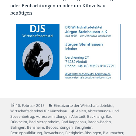
oder Beobachtungen in oder um Künzelsau
benötigen
Veröffentlicht
Kategorien
10. Februar 2015
Einsatzorte der Wirtschaftsdetektei
,
am
Schlagwörter
Wirtschaftsdetektei für Künzelsau
Aalen
,
Abrechnungs- und
Spesenbetrug
,
Adressermittlungen
,
Albstadt
,
Backnang
,
Bad
Dürkheim
,
Bad Mergentheim
,
Bad Rappenau
,
Baden-Baden
,
Balingen
,
Bensheim
,
Beobachtungen
,
Besigheim
,
Betrugsaufklärung
,
Bewachung
,
Bietigheim-Bissingen
,
Blaumacher
,