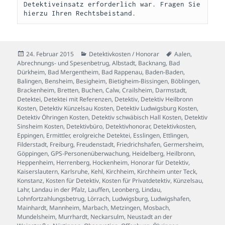
Detektiveinsatz erforderlich war. Fragen Sie 
hierzu Ihren Rechtsbeistand.
Veröffentlicht
Kategorien
Schlagwörter
24. Februar 2015
Detektivkosten / Honorar
Aalen
,
am
Abrechnungs- und Spesenbetrug
,
Albstadt
,
Backnang
,
Bad
Dürkheim
,
Bad Mergentheim
,
Bad Rappenau
,
Baden-Baden
,
Balingen
,
Bensheim
,
Besigheim
,
Bietigheim-Bissingen
,
Böblingen
,
Brackenheim
,
Bretten
,
Buchen
,
Calw
,
Crailsheim
,
Darmstadt
,
Detektei
,
Detektei mit Referenzen
,
Detektiv
,
Detektiv Heilbronn
Kosten
,
Detektiv Künzelsau Kosten
,
Detektiv Ludwigsburg Kosten
,
Detektiv Öhringen Kosten
,
Detektiv schwäbisch Hall Kosten
,
Detektiv
Sinsheim Kosten
,
Detektivbüro
,
Detektivhonorar
,
Detektivkosten
,
Eppingen
,
Ermittler
,
erolgreiche Detektei
,
Esslingen
,
Ettlingen
,
Filderstadt
,
Freiburg
,
Freudenstadt
,
Friedrichshafen
,
Germersheim
,
Göppingen
,
GPS-Personenüberwachung
,
Heidelberg
,
Heilbronn
,
Heppenheim
,
Herrenberg
,
Hockenheim
,
Honorar für Detektiv
,
Kaiserslautern
,
Karlsruhe
,
Kehl
,
Kirchheim
,
Kirchheim unter Teck
,
Konstanz
,
Kosten für Detektiv
,
Kosten für Privatdetektiv
,
Künzelsau
,
Lahr
,
Landau in der Pfalz
,
Lauffen
,
Leonberg
,
Lindau
,
Lohnfortzahlungsbetrug
,
Lörrach
,
Ludwigsburg
,
Ludwigshafen
,
Mainhardt
,
Mannheim
,
Marbach
,
Metzingen
,
Mosbach
,
Mundelsheim
,
Murrhardt
,
Neckarsulm
,
Neustadt an der