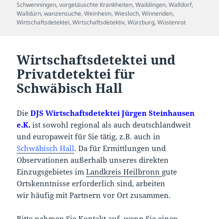
Schwenningen
,
vorgetäuschte Krankheiten
,
Waiblingen
,
Walldorf
,
Walldürn
,
wanzensuche
,
Weinheim
,
Wiesloch
,
Winnenden
,
Wirtschaftsdetektei
,
Wirtschaftsdetektiv
,
Würzburg
,
Wüstenrot
Wirtschaftsdetektei und
Privatdetektei für
Schwäbisch Hall
Die
DJS Wirtschaftsdetektei Jürgen Steinhausen
e.K.
ist sowohl regional als auch deutschlandweit
und europaweit für Sie tätig, z.B. auch in
Schwäbisch Hall
. Da für Ermittlungen und
Observationen außerhalb unseres direkten
Einzugsgebietes im
Landkreis Heilbronn
gute
Ortskenntnisse erforderlich sind, arbeiten
wir häufig mit Partnern vor Ort zusammen.
Bitte nehmen Sie Kontakt auf, wenn Sie einen