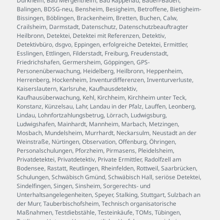
Dürkheim
,
Bad Mergentheim
,
Bad Rappenau
,
Baden-Baden
,
Balingen
,
BDSG-neu
,
Bensheim
,
Besigheim
,
Betroffene
,
Bietigheim-
Bissingen
,
Böblingen
,
Brackenheim
,
Bretten
,
Buchen
,
Calw
,
Crailsheim
,
Darmstadt
,
Datenschutz
,
Datenschutzbeauftragter
Heilbronn
,
Detektei
,
Detektei mit Referenzen
,
Detektiv
,
Detektivbüro
,
dsgvo
,
Eppingen
,
erfolgreiche Detektei
,
Ermittler
,
Esslingen
,
Ettlingen
,
Filderstadt
,
Freiburg
,
Freudenstadt
,
Friedrichshafen
,
Germersheim
,
Göppingen
,
GPS-
Personenüberwachung
,
Heidelberg
,
Heilbronn
,
Heppenheim
,
Herrenberg
,
Hockenheim
,
Inventurdifferenzen
,
Inventurverluste
,
Kaiserslautern
,
Karlsruhe
,
Kaufhausdetektiv
,
Kaufhausüberwachung
,
Kehl
,
Kirchheim
,
Kirchheim unter Teck
,
Konstanz
,
Künzelsau
,
Lahr
,
Landau in der Pfalz
,
Lauffen
,
Leonberg
,
Lindau
,
Lohnfortzahlungsbetrug
,
Lörrach
,
Ludwigsburg
,
Ludwigshafen
,
Mainhardt
,
Mannheim
,
Marbach
,
Metzingen
,
Mosbach
,
Mundelsheim
,
Murrhardt
,
Neckarsulm
,
Neustadt an der
Weinstraße
,
Nürtingen
,
Observation
,
Offenburg
,
Öhringen
,
Personalschulungen
,
Pforzheim
,
Pirmasens
,
Pleidelsheim
,
Privatdetektei
,
Privatdetektiv
,
Private Ermittler
,
Radolfzell am
Bodensee
,
Rastatt
,
Reutlingen
,
Rheinfelden
,
Rottweil
,
Saarbrücken
,
Schulungen
,
Schwäbisch Gmünd
,
Schwäbisch Hall
,
seriöse Detektei
,
Sindelfingen
,
Singen
,
Sinsheim
,
Sorgerechts- und
Unterhaltsangelegenheiten
,
Speyer
,
Stalking
,
Stuttgart
,
Sulzbach an
der Murr
,
Tauberbischofsheim
,
Technisch organisatorische
Maßnahmen
,
Testdiebstähle
,
Testeinkäufe
,
TOMs
,
Tübingen
,