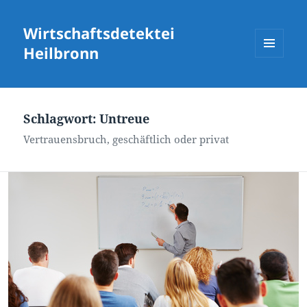
Wirtschaftsdetektei
Heilbronn
MENÜ
UND
WIDGETS
Schlagwort:
Untreue
Vertrauensbruch, geschäftlich oder privat