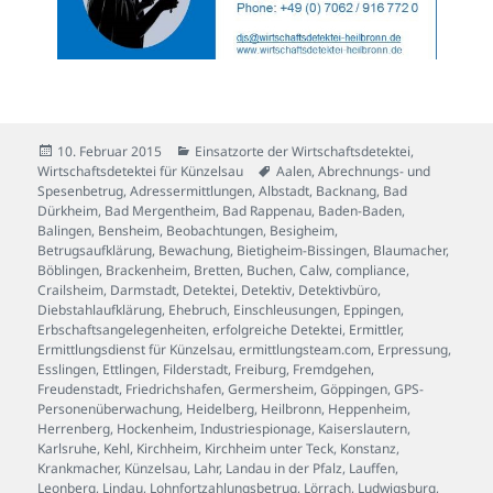
Veröffentlicht
Kategorien
10. Februar 2015
Einsatzorte der Wirtschaftsdetektei
,
am
Schlagwörter
Wirtschaftsdetektei für Künzelsau
Aalen
,
Abrechnungs- und
Spesenbetrug
,
Adressermittlungen
,
Albstadt
,
Backnang
,
Bad
Dürkheim
,
Bad Mergentheim
,
Bad Rappenau
,
Baden-Baden
,
Balingen
,
Bensheim
,
Beobachtungen
,
Besigheim
,
Betrugsaufklärung
,
Bewachung
,
Bietigheim-Bissingen
,
Blaumacher
,
Böblingen
,
Brackenheim
,
Bretten
,
Buchen
,
Calw
,
compliance
,
Crailsheim
,
Darmstadt
,
Detektei
,
Detektiv
,
Detektivbüro
,
Diebstahlaufklärung
,
Ehebruch
,
Einschleusungen
,
Eppingen
,
Erbschaftsangelegenheiten
,
erfolgreiche Detektei
,
Ermittler
,
Ermittlungsdienst für Künzelsau
,
ermittlungsteam.com
,
Erpressung
,
Esslingen
,
Ettlingen
,
Filderstadt
,
Freiburg
,
Fremdgehen
,
Freudenstadt
,
Friedrichshafen
,
Germersheim
,
Göppingen
,
GPS-
Personenüberwachung
,
Heidelberg
,
Heilbronn
,
Heppenheim
,
Herrenberg
,
Hockenheim
,
Industriespionage
,
Kaiserslautern
,
Karlsruhe
,
Kehl
,
Kirchheim
,
Kirchheim unter Teck
,
Konstanz
,
Krankmacher
,
Künzelsau
,
Lahr
,
Landau in der Pfalz
,
Lauffen
,
Leonberg
,
Lindau
,
Lohnfortzahlungsbetrug
,
Lörrach
,
Ludwigsburg
,