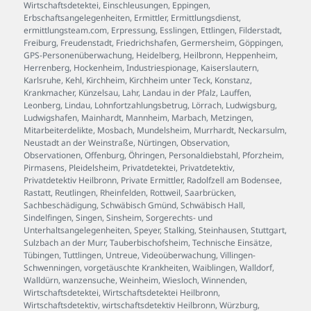
Wirtschaftsdetektei
,
Einschleusungen
,
Eppingen
,
Erbschaftsangelegenheiten
,
Ermittler
,
Ermittlungsdienst
,
ermittlungsteam.com
,
Erpressung
,
Esslingen
,
Ettlingen
,
Filderstadt
,
Freiburg
,
Freudenstadt
,
Friedrichshafen
,
Germersheim
,
Göppingen
,
GPS-Personenüberwachung
,
Heidelberg
,
Heilbronn
,
Heppenheim
,
Herrenberg
,
Hockenheim
,
Industriespionage
,
Kaiserslautern
,
Karlsruhe
,
Kehl
,
Kirchheim
,
Kirchheim unter Teck
,
Konstanz
,
Krankmacher
,
Künzelsau
,
Lahr
,
Landau in der Pfalz
,
Lauffen
,
Leonberg
,
Lindau
,
Lohnfortzahlungsbetrug
,
Lörrach
,
Ludwigsburg
,
Ludwigshafen
,
Mainhardt
,
Mannheim
,
Marbach
,
Metzingen
,
Mitarbeiterdelikte
,
Mosbach
,
Mundelsheim
,
Murrhardt
,
Neckarsulm
,
Neustadt an der Weinstraße
,
Nürtingen
,
Observation
,
Observationen
,
Offenburg
,
Öhringen
,
Personaldiebstahl
,
Pforzheim
,
Pirmasens
,
Pleidelsheim
,
Privatdetektei
,
Privatdetektiv
,
Privatdetektiv Heilbronn
,
Private Ermittler
,
Radolfzell am Bodensee
,
Rastatt
,
Reutlingen
,
Rheinfelden
,
Rottweil
,
Saarbrücken
,
Sachbeschädigung
,
Schwäbisch Gmünd
,
Schwäbisch Hall
,
Sindelfingen
,
Singen
,
Sinsheim
,
Sorgerechts- und
Unterhaltsangelegenheiten
,
Speyer
,
Stalking
,
Steinhausen
,
Stuttgart
,
Sulzbach an der Murr
,
Tauberbischofsheim
,
Technische Einsätze
,
Tübingen
,
Tuttlingen
,
Untreue
,
Videoüberwachung
,
Villingen-
Schwenningen
,
vorgetäuschte Krankheiten
,
Waiblingen
,
Walldorf
,
Walldürn
,
wanzensuche
,
Weinheim
,
Wiesloch
,
Winnenden
,
Wirtschaftsdetektei
,
Wirtschaftsdetektei Heilbronn
,
Wirtschaftsdetektiv
,
wirtschaftsdetektiv Heilbronn
,
Würzburg
,