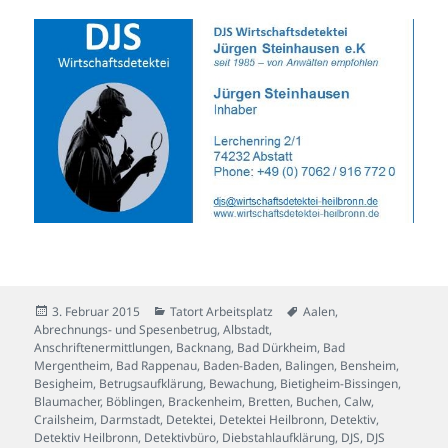
Veröffentlicht
Kategorien
Schlagwörter
3. Februar 2015
Tatort Arbeitsplatz
Aalen
,
am
Abrechnungs- und Spesenbetrug
,
Albstadt
,
Anschriftenermittlungen
,
Backnang
,
Bad Dürkheim
,
Bad
Mergentheim
,
Bad Rappenau
,
Baden-Baden
,
Balingen
,
Bensheim
,
Besigheim
,
Betrugsaufklärung
,
Bewachung
,
Bietigheim-Bissingen
,
Blaumacher
,
Böblingen
,
Brackenheim
,
Bretten
,
Buchen
,
Calw
,
Crailsheim
,
Darmstadt
,
Detektei
,
Detektei Heilbronn
,
Detektiv
,
Detektiv Heilbronn
,
Detektivbüro
,
Diebstahlaufklärung
,
DJS
,
DJS