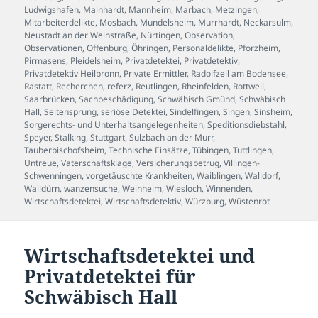
Ludwigshafen
,
Mainhardt
,
Mannheim
,
Marbach
,
Metzingen
,
Mitarbeiterdelikte
,
Mosbach
,
Mundelsheim
,
Murrhardt
,
Neckarsulm
,
Neustadt an der Weinstraße
,
Nürtingen
,
Observation
,
Observationen
,
Offenburg
,
Öhringen
,
Personaldelikte
,
Pforzheim
,
Pirmasens
,
Pleidelsheim
,
Privatdetektei
,
Privatdetektiv
,
Privatdetektiv Heilbronn
,
Private Ermittler
,
Radolfzell am Bodensee
,
Rastatt
,
Recherchen
,
referz
,
Reutlingen
,
Rheinfelden
,
Rottweil
,
Saarbrücken
,
Sachbeschädigung
,
Schwäbisch Gmünd
,
Schwäbisch
Hall
,
Seitensprung
,
seriöse Detektei
,
Sindelfingen
,
Singen
,
Sinsheim
,
Sorgerechts- und Unterhaltsangelegenheiten
,
Speditionsdiebstahl
,
Speyer
,
Stalking
,
Stuttgart
,
Sulzbach an der Murr
,
Tauberbischofsheim
,
Technische Einsätze
,
Tübingen
,
Tuttlingen
,
Untreue
,
Vaterschaftsklage
,
Versicherungsbetrug
,
Villingen-
Schwenningen
,
vorgetäuschte Krankheiten
,
Waiblingen
,
Walldorf
,
Walldürn
,
wanzensuche
,
Weinheim
,
Wiesloch
,
Winnenden
,
Wirtschaftsdetektei
,
Wirtschaftsdetektiv
,
Würzburg
,
Wüstenrot
Wirtschaftsdetektei und
Privatdetektei für
Schwäbisch Hall