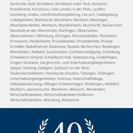
Karlsruhe
,
Kehl
,
Kirchheim
,
Kirchheim unter Teck
,
Konstanz
,
Krankfeierer
,
Künzelsau
,
Lahr
,
Landau in der Pfalz
,
Lauffen
,
Leonberg
,
Lindau
,
Lohnfortzahlungsbetrug
,
Lörrach
,
Ludwigsburg
,
Ludwigshafen
,
Mainhardt
,
Mannheim
,
Marbach
,
Metzingen
,
Mitarbeiterdelikte
,
Mosbach
,
Mundelsheim
,
Murrhardt
,
Neckarsulm
,
Neustadt an der Weinstraße
,
Nürtingen
,
Observation
,
Observationen
,
Offenburg
,
Öhringen
,
Personaldelikte
,
Pforzheim
,
Pirmasens
,
Pleidelsheim
,
Privatdetektei
,
Privatdetektiv
,
Private
Ermittler
,
Radolfzell am Bodensee
,
Rastatt
,
Recherchen
,
Reutlingen
,
Rheinfelden
,
Rottweil
,
Saarbrücken
,
Sachbeschädigung
,
Scheidung
,
Schwäbisch Gmünd
,
Schwäbisch Hall
,
Seitensprung
,
Sindelfingen
,
Singen
,
Sinsheim
,
Sorgerechts- und Unterhaltsangelegenheiten
,
Speyer
,
Stalking
,
Stuttgart
,
Sulzbach an der Murr
,
Tauberbischofsheim
,
Technische Einsätze
,
Tübingen
,
Tuttlingen
,
Unterhaltsangelegenheiten
,
Untreue
,
Vaterschaftsklage
,
Videoüberwachung
,
Villingen-Schwenningen
,
Waiblingen
,
Walldorf
,
Walldürn
,
wanzensuche
,
Weinheim
,
Wiesloch
,
Winnenden
,
Wirtschaftsdetektei
,
Wirtschaftsdetektei Heilbronn
,
Wirtschaftsdetektiv
,
Würzburg
,
Wüstenrot