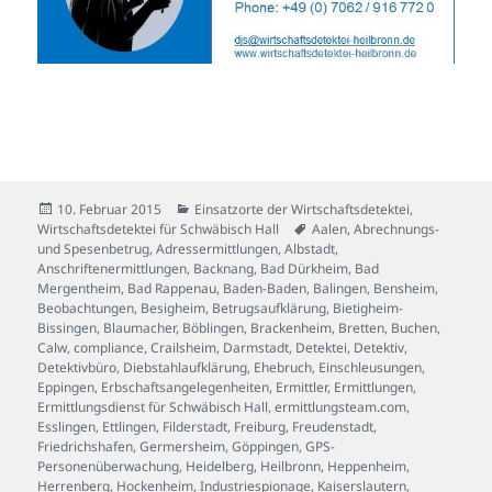
Veröffentlicht
Kategorien
10. Februar 2015
Einsatzorte der Wirtschaftsdetektei
,
am
Schlagwörter
Wirtschaftsdetektei für Schwäbisch Hall
Aalen
,
Abrechnungs-
und Spesenbetrug
,
Adressermittlungen
,
Albstadt
,
Anschriftenermittlungen
,
Backnang
,
Bad Dürkheim
,
Bad
Mergentheim
,
Bad Rappenau
,
Baden-Baden
,
Balingen
,
Bensheim
,
Beobachtungen
,
Besigheim
,
Betrugsaufklärung
,
Bietigheim-
Bissingen
,
Blaumacher
,
Böblingen
,
Brackenheim
,
Bretten
,
Buchen
,
Calw
,
compliance
,
Crailsheim
,
Darmstadt
,
Detektei
,
Detektiv
,
Detektivbüro
,
Diebstahlaufklärung
,
Ehebruch
,
Einschleusungen
,
Eppingen
,
Erbschaftsangelegenheiten
,
Ermittler
,
Ermittlungen
,
Ermittlungsdienst für Schwäbisch Hall
,
ermittlungsteam.com
,
Esslingen
,
Ettlingen
,
Filderstadt
,
Freiburg
,
Freudenstadt
,
Friedrichshafen
,
Germersheim
,
Göppingen
,
GPS-
Personenüberwachung
,
Heidelberg
,
Heilbronn
,
Heppenheim
,
Herrenberg
,
Hockenheim
,
Industriespionage
,
Kaiserslautern
,