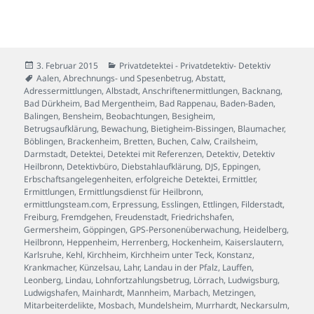
Veröffentlicht
Kategorien
3. Februar 2015
Privatdetektei - Privatdetektiv- Detektiv
am
Schlagwörter
Aalen
,
Abrechnungs- und Spesenbetrug
,
Abstatt
,
Adressermittlungen
,
Albstadt
,
Anschriftenermittlungen
,
Backnang
,
Bad Dürkheim
,
Bad Mergentheim
,
Bad Rappenau
,
Baden-Baden
,
Balingen
,
Bensheim
,
Beobachtungen
,
Besigheim
,
Betrugsaufklärung
,
Bewachung
,
Bietigheim-Bissingen
,
Blaumacher
,
Böblingen
,
Brackenheim
,
Bretten
,
Buchen
,
Calw
,
Crailsheim
,
Darmstadt
,
Detektei
,
Detektei mit Referenzen
,
Detektiv
,
Detektiv
Heilbronn
,
Detektivbüro
,
Diebstahlaufklärung
,
DJS
,
Eppingen
,
Erbschaftsangelegenheiten
,
erfolgreiche Detektei
,
Ermittler
,
Ermittlungen
,
Ermittlungsdienst für Heilbronn
,
ermittlungsteam.com
,
Erpressung
,
Esslingen
,
Ettlingen
,
Filderstadt
,
Freiburg
,
Fremdgehen
,
Freudenstadt
,
Friedrichshafen
,
Germersheim
,
Göppingen
,
GPS-Personenüberwachung
,
Heidelberg
,
Heilbronn
,
Heppenheim
,
Herrenberg
,
Hockenheim
,
Kaiserslautern
,
Karlsruhe
,
Kehl
,
Kirchheim
,
Kirchheim unter Teck
,
Konstanz
,
Krankmacher
,
Künzelsau
,
Lahr
,
Landau in der Pfalz
,
Lauffen
,
Leonberg
,
Lindau
,
Lohnfortzahlungsbetrug
,
Lörrach
,
Ludwigsburg
,
Ludwigshafen
,
Mainhardt
,
Mannheim
,
Marbach
,
Metzingen
,
Mitarbeiterdelikte
,
Mosbach
,
Mundelsheim
,
Murrhardt
,
Neckarsulm
,