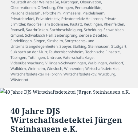
Neustadt an der Weinstraße
,
Nürtingen
,
Observation
,
Observationen
,
Offenburg
,
Öhringen
,
Personaldelikte
,
Personaldiebstahl
,
Pforzheim
,
Pirmasens
,
Pleidelsheim
,
Privatdetektei
,
Privatdetektiv
,
Privatdetektiv Heilbronn
,
Private
Ermittler
,
Radolfzell am Bodensee
,
Rastatt
,
Reutlingen
,
Rheinfelden
,
Rottweil
,
Saarbrücken
,
Sachbeschädigung
,
Scheidung
,
Schwäbisch
Gmünd
,
Schwäbisch Hall
,
Seitensprung
,
seriöse Detektei
,
Sindelfingen
,
Singen
,
Sinsheim
,
Sorgerechts- und
Unterhaltsangelegenheiten
,
Speyer
,
Stalking
,
Steinhausen
,
Stuttgart
,
Sulzbach an der Murr
,
Tauberbischofsheim
,
Technische Einsätze
,
Tübingen
,
Tuttlingen
,
Untreue
,
Vaterschaftsklage
,
Videoüberwachung
,
Villingen-Schwenningen
,
Waiblingen
,
Walldorf
,
Walldürn
,
Weinheim
,
Wiesloch
,
Winnenden
,
Wirtschaftsdetektei
,
Wirtschaftsdetektei Heilbronn
,
Wirtschaftsdetektiv
,
Würzburg
,
Wüstenrot
40 Jahre DJS
Wirtschaftsdetektei Jürgen
Steinhausen e.K.