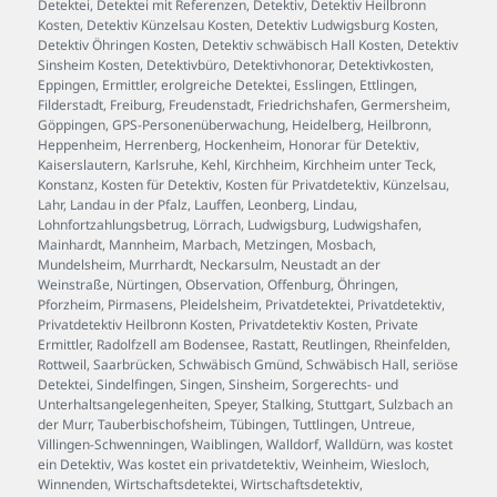
Detektei
,
Detektei mit Referenzen
,
Detektiv
,
Detektiv Heilbronn
Kosten
,
Detektiv Künzelsau Kosten
,
Detektiv Ludwigsburg Kosten
,
Detektiv Öhringen Kosten
,
Detektiv schwäbisch Hall Kosten
,
Detektiv
Sinsheim Kosten
,
Detektivbüro
,
Detektivhonorar
,
Detektivkosten
,
Eppingen
,
Ermittler
,
erolgreiche Detektei
,
Esslingen
,
Ettlingen
,
Filderstadt
,
Freiburg
,
Freudenstadt
,
Friedrichshafen
,
Germersheim
,
Göppingen
,
GPS-Personenüberwachung
,
Heidelberg
,
Heilbronn
,
Heppenheim
,
Herrenberg
,
Hockenheim
,
Honorar für Detektiv
,
Kaiserslautern
,
Karlsruhe
,
Kehl
,
Kirchheim
,
Kirchheim unter Teck
,
Konstanz
,
Kosten für Detektiv
,
Kosten für Privatdetektiv
,
Künzelsau
,
Lahr
,
Landau in der Pfalz
,
Lauffen
,
Leonberg
,
Lindau
,
Lohnfortzahlungsbetrug
,
Lörrach
,
Ludwigsburg
,
Ludwigshafen
,
Mainhardt
,
Mannheim
,
Marbach
,
Metzingen
,
Mosbach
,
Mundelsheim
,
Murrhardt
,
Neckarsulm
,
Neustadt an der
Weinstraße
,
Nürtingen
,
Observation
,
Offenburg
,
Öhringen
,
Pforzheim
,
Pirmasens
,
Pleidelsheim
,
Privatdetektei
,
Privatdetektiv
,
Privatdetektiv Heilbronn Kosten
,
Privatdetektiv Kosten
,
Private
Ermittler
,
Radolfzell am Bodensee
,
Rastatt
,
Reutlingen
,
Rheinfelden
,
Rottweil
,
Saarbrücken
,
Schwäbisch Gmünd
,
Schwäbisch Hall
,
seriöse
Detektei
,
Sindelfingen
,
Singen
,
Sinsheim
,
Sorgerechts- und
Unterhaltsangelegenheiten
,
Speyer
,
Stalking
,
Stuttgart
,
Sulzbach an
der Murr
,
Tauberbischofsheim
,
Tübingen
,
Tuttlingen
,
Untreue
,
Villingen-Schwenningen
,
Waiblingen
,
Walldorf
,
Walldürn
,
was kostet
ein Detektiv
,
Was kostet ein privatdetektiv
,
Weinheim
,
Wiesloch
,
Winnenden
,
Wirtschaftsdetektei
,
Wirtschaftsdetektiv
,