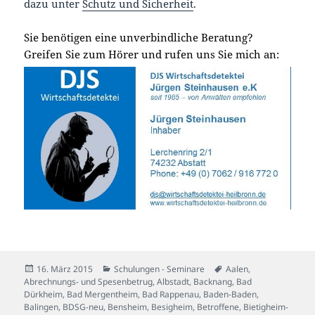
dazu unter
Schutz und Sicherheit
.
Sie benötigen eine unverbindliche Beratung?
Greifen Sie zum Hörer und rufen uns Sie mich an:
Veröffentlicht
Kategorien
Schlagwörter
16. März 2015
Schulungen - Seminare
Aalen
,
am
Abrechnungs- und Spesenbetrug
,
Albstadt
,
Backnang
,
Bad
Dürkheim
,
Bad Mergentheim
,
Bad Rappenau
,
Baden-Baden
,
Balingen
,
BDSG-neu
,
Bensheim
,
Besigheim
,
Betroffene
,
Bietigheim-