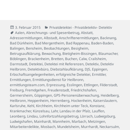
Veröffentlicht
Kategorien
3. Februar 2015
Privatdetektei - Privatdetektiv- Detektiv
am
Schlagwörter
Aalen
,
Abrechnungs- und Spesenbetrug
,
Abstatt
,
Adressermittlungen
,
Albstadt
,
Anschriftenermittlungen
,
Backnang
,
Bad Dürkheim
,
Bad Mergentheim
,
Bad Rappenau
,
Baden-Baden
,
Balingen
,
Bensheim
,
Beobachtungen
,
Besigheim
,
Betrugsaufklärung
,
Bewachung
,
Bietigheim-Bissingen
,
Blaumacher
,
Böblingen
,
Brackenheim
,
Bretten
,
Buchen
,
Calw
,
Crailsheim
,
Darmstadt
,
Detektei
,
Detektei mit Referenzen
,
Detektiv
,
Detektiv
Heilbronn
,
Detektivbüro
,
Diebstahlaufklärung
,
DJS
,
Eppingen
,
Erbschaftsangelegenheiten
,
erfolgreiche Detektei
,
Ermittler
,
Ermittlungen
,
Ermittlungsdienst für Heilbronn
,
ermittlungsteam.com
,
Erpressung
,
Esslingen
,
Ettlingen
,
Filderstadt
,
Freiburg
,
Fremdgehen
,
Freudenstadt
,
Friedrichshafen
,
Germersheim
,
Göppingen
,
GPS-Personenüberwachung
,
Heidelberg
,
Heilbronn
,
Heppenheim
,
Herrenberg
,
Hockenheim
,
Kaiserslautern
,
Karlsruhe
,
Kehl
,
Kirchheim
,
Kirchheim unter Teck
,
Konstanz
,
Krankmacher
,
Künzelsau
,
Lahr
,
Landau in der Pfalz
,
Lauffen
,
Leonberg
,
Lindau
,
Lohnfortzahlungsbetrug
,
Lörrach
,
Ludwigsburg
,
Ludwigshafen
,
Mainhardt
,
Mannheim
,
Marbach
,
Metzingen
,
Mitarbeiterdelikte
,
Mosbach
,
Mundelsheim
,
Murrhardt
,
Neckarsulm
,