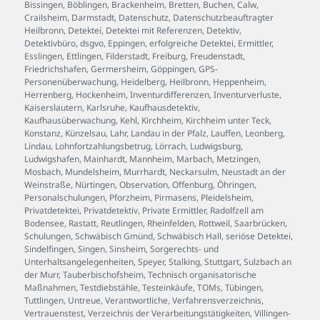
Bissingen
,
Böblingen
,
Brackenheim
,
Bretten
,
Buchen
,
Calw
,
Crailsheim
,
Darmstadt
,
Datenschutz
,
Datenschutzbeauftragter
Heilbronn
,
Detektei
,
Detektei mit Referenzen
,
Detektiv
,
Detektivbüro
,
dsgvo
,
Eppingen
,
erfolgreiche Detektei
,
Ermittler
,
Esslingen
,
Ettlingen
,
Filderstadt
,
Freiburg
,
Freudenstadt
,
Friedrichshafen
,
Germersheim
,
Göppingen
,
GPS-
Personenüberwachung
,
Heidelberg
,
Heilbronn
,
Heppenheim
,
Herrenberg
,
Hockenheim
,
Inventurdifferenzen
,
Inventurverluste
,
Kaiserslautern
,
Karlsruhe
,
Kaufhausdetektiv
,
Kaufhausüberwachung
,
Kehl
,
Kirchheim
,
Kirchheim unter Teck
,
Konstanz
,
Künzelsau
,
Lahr
,
Landau in der Pfalz
,
Lauffen
,
Leonberg
,
Lindau
,
Lohnfortzahlungsbetrug
,
Lörrach
,
Ludwigsburg
,
Ludwigshafen
,
Mainhardt
,
Mannheim
,
Marbach
,
Metzingen
,
Mosbach
,
Mundelsheim
,
Murrhardt
,
Neckarsulm
,
Neustadt an der
Weinstraße
,
Nürtingen
,
Observation
,
Offenburg
,
Öhringen
,
Personalschulungen
,
Pforzheim
,
Pirmasens
,
Pleidelsheim
,
Privatdetektei
,
Privatdetektiv
,
Private Ermittler
,
Radolfzell am
Bodensee
,
Rastatt
,
Reutlingen
,
Rheinfelden
,
Rottweil
,
Saarbrücken
,
Schulungen
,
Schwäbisch Gmünd
,
Schwäbisch Hall
,
seriöse Detektei
,
Sindelfingen
,
Singen
,
Sinsheim
,
Sorgerechts- und
Unterhaltsangelegenheiten
,
Speyer
,
Stalking
,
Stuttgart
,
Sulzbach an
der Murr
,
Tauberbischofsheim
,
Technisch organisatorische
Maßnahmen
,
Testdiebstähle
,
Testeinkäufe
,
TOMs
,
Tübingen
,
Tuttlingen
,
Untreue
,
Verantwortliche
,
Verfahrensverzeichnis
,
Vertrauenstest
,
Verzeichnis der Verarbeitungstätigkeiten
,
Villingen-