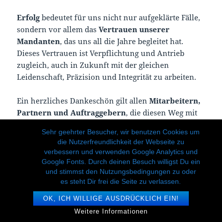
Erfolg
bedeutet für uns nicht nur aufgeklärte Fälle,
sondern vor allem das
Vertrauen unserer
Mandanten
, das uns all die Jahre begleitet hat.
Dieses Vertrauen ist Verpflichtung und Antrieb
zugleich, auch in Zukunft mit der gleichen
Leidenschaft, Präzision und Integrität zu arbeiten.
Ein herzliches Dankeschön gilt allen
Mitarbeitern,
Partnern und Auftraggebern
, die diesen Weg mit
uns gegangen sind.
Sehr geehrter Besucher, wir benutzen Cookies um
Auf die kommenden Jahre – mit neuen
die Nutzerfreundlichkeit der Webseite zu
Herausforderungen, modernen Lösungen und der
verbessern und verwenden Google Analytics und
bewährten Qualität von
DJS
.
Google Fonts. Durch deinen Besuch willigst Du ein
und stimmst den Nutzungsbedingungen zu oder
es steht Dir frei die Seite zu verlassen.
Mit besten Grüßen
Jürgen Steinhausen
OK, ICH WILLIGE AUSDRÜCKLICH EIN!
Inhaber der DJS Wirtschaftsdetektei Jürgen
Weitere Informationen
Steinhausen e.K.