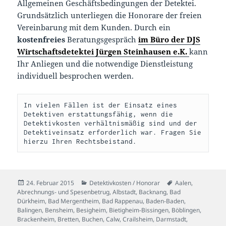
Allgemeinen Geschäftsbedingungen der Detektei.
Grundsätzlich unterliegen die Honorare der freien
Vereinbarung mit dem Kunden. Durch ein
kostenfreies
Beratungsgespräch
im Büro der DJS
Wirtschaftsdetektei Jürgen Steinhausen e.K.
kann
Ihr Anliegen und die notwendige Dienstleistung
individuell besprochen werden.
In vielen Fällen ist der Einsatz eines 
Detektiven erstattungsfähig, wenn die 
Detektivkosten verhältnismäßig sind und der 
Detektiveinsatz erforderlich war. Fragen Sie 
hierzu Ihren Rechtsbeistand.
Veröffentlicht
Kategorien
Schlagwörter
24. Februar 2015
Detektivkosten / Honorar
Aalen
,
am
Abrechnungs- und Spesenbetrug
,
Albstadt
,
Backnang
,
Bad
Dürkheim
,
Bad Mergentheim
,
Bad Rappenau
,
Baden-Baden
,
Balingen
,
Bensheim
,
Besigheim
,
Bietigheim-Bissingen
,
Böblingen
,
Brackenheim
,
Bretten
,
Buchen
,
Calw
,
Crailsheim
,
Darmstadt
,