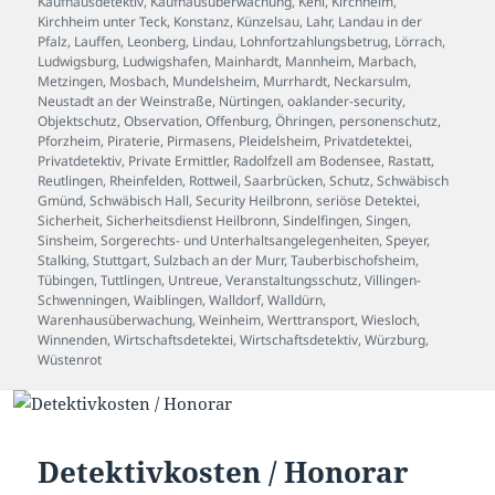
Kaufhausdetektiv
,
Kaufhausüberwachung
,
Kehl
,
Kirchheim
,
Kirchheim unter Teck
,
Konstanz
,
Künzelsau
,
Lahr
,
Landau in der
Pfalz
,
Lauffen
,
Leonberg
,
Lindau
,
Lohnfortzahlungsbetrug
,
Lörrach
,
Ludwigsburg
,
Ludwigshafen
,
Mainhardt
,
Mannheim
,
Marbach
,
Metzingen
,
Mosbach
,
Mundelsheim
,
Murrhardt
,
Neckarsulm
,
Neustadt an der Weinstraße
,
Nürtingen
,
oaklander-security
,
Objektschutz
,
Observation
,
Offenburg
,
Öhringen
,
personenschutz
,
Pforzheim
,
Piraterie
,
Pirmasens
,
Pleidelsheim
,
Privatdetektei
,
Privatdetektiv
,
Private Ermittler
,
Radolfzell am Bodensee
,
Rastatt
,
Reutlingen
,
Rheinfelden
,
Rottweil
,
Saarbrücken
,
Schutz
,
Schwäbisch
Gmünd
,
Schwäbisch Hall
,
Security Heilbronn
,
seriöse Detektei
,
Sicherheit
,
Sicherheitsdienst Heilbronn
,
Sindelfingen
,
Singen
,
Sinsheim
,
Sorgerechts- und Unterhaltsangelegenheiten
,
Speyer
,
Stalking
,
Stuttgart
,
Sulzbach an der Murr
,
Tauberbischofsheim
,
Tübingen
,
Tuttlingen
,
Untreue
,
Veranstaltungsschutz
,
Villingen-
Schwenningen
,
Waiblingen
,
Walldorf
,
Walldürn
,
Warenhausüberwachung
,
Weinheim
,
Werttransport
,
Wiesloch
,
Winnenden
,
Wirtschaftsdetektei
,
Wirtschaftsdetektiv
,
Würzburg
,
Wüstenrot
Detektivkosten / Honorar