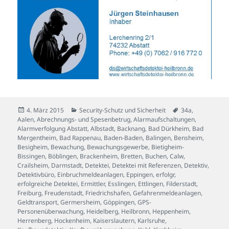
Veröffentlicht
Kategorien
Schlagwörter
4. März 2015
Security-Schutz und Sicherheit
34a
,
am
Aalen
,
Abrechnungs- und Spesenbetrug
,
Alarmaufschaltungen
,
Alarmverfolgung Abstatt
,
Albstadt
,
Backnang
,
Bad Dürkheim
,
Bad
Mergentheim
,
Bad Rappenau
,
Baden-Baden
,
Balingen
,
Bensheim
,
Besigheim
,
Bewachung
,
Bewachungsgewerbe
,
Bietigheim-
Bissingen
,
Böblingen
,
Brackenheim
,
Bretten
,
Buchen
,
Calw
,
Crailsheim
,
Darmstadt
,
Detektei
,
Detektei mit Referenzen
,
Detektiv
,
Detektivbüro
,
Einbruchmeldeanlagen
,
Eppingen
,
erfolgr
,
erfolgreiche Detektei
,
Ermittler
,
Esslingen
,
Ettlingen
,
Filderstadt
,
Freiburg
,
Freudenstadt
,
Friedrichshafen
,
Gefahrenmeldeanlagen
,
Geldtransport
,
Germersheim
,
Göppingen
,
GPS-
Personenüberwachung
,
Heidelberg
,
Heilbronn
,
Heppenheim
,
Herrenberg
,
Hockenheim
,
Kaiserslautern
,
Karlsruhe
,