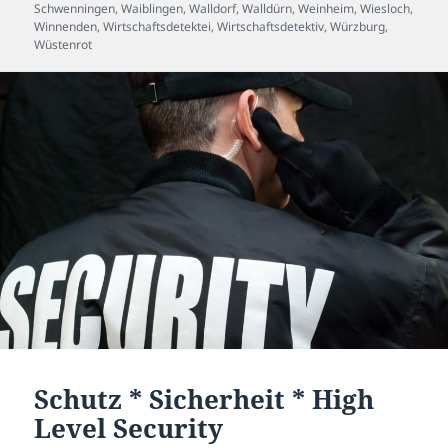
Schwenningen
,
Waiblingen
,
Walldorf
,
Walldürn
,
Weinheim
,
Wiesloch
,
Winnenden
,
Wirtschaftsdetektei
,
Wirtschaftsdetektiv
,
Würzburg
,
Wüstenrot
Schutz * Sicherheit * High
Level Security