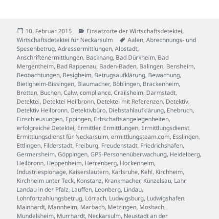
Veröffentlicht
Kategorien
10. Februar 2015
Einsatzorte der Wirtschaftsdetektei
,
am
Schlagwörter
Wirtschaftsdetektei für Neckarsulm
Aalen
,
Abrechnungs- und
Spesenbetrug
,
Adressermittlungen
,
Albstadt
,
Anschriftenermittlungen
,
Backnang
,
Bad Dürkheim
,
Bad
Mergentheim
,
Bad Rappenau
,
Baden-Baden
,
Balingen
,
Bensheim
,
Beobachtungen
,
Besigheim
,
Betrugsaufklärung
,
Bewachung
,
Bietigheim-Bissingen
,
Blaumacher
,
Böblingen
,
Brackenheim
,
Bretten
,
Buchen
,
Calw
,
compliance
,
Crailsheim
,
Darmstadt
,
Detektei
,
Detektei Heilbronn
,
Detektei mit Referenzen
,
Detektiv
,
Detektiv Heilbronn
,
Detektivbüro
,
Diebstahlaufklärung
,
Ehebruch
,
Einschleusungen
,
Eppingen
,
Erbschaftsangelegenheiten
,
erfolgreiche Detektei
,
Ermittler
,
Ermittlungen
,
Ermittlungsdienst
,
Ermittlungsdienst für Neckarsulm
,
ermittlungsteam.com
,
Esslingen
,
Ettlingen
,
Filderstadt
,
Freiburg
,
Freudenstadt
,
Friedrichshafen
,
Germersheim
,
Göppingen
,
GPS-Personenüberwachung
,
Heidelberg
,
Heilbronn
,
Heppenheim
,
Herrenberg
,
Hockenheim
,
Industriespionage
,
Kaiserslautern
,
Karlsruhe
,
Kehl
,
Kirchheim
,
Kirchheim unter Teck
,
Konstanz
,
Krankmacher
,
Künzelsau
,
Lahr
,
Landau in der Pfalz
,
Lauffen
,
Leonberg
,
Lindau
,
Lohnfortzahlungsbetrug
,
Lörrach
,
Ludwigsburg
,
Ludwigshafen
,
Mainhardt
,
Mannheim
,
Marbach
,
Metzingen
,
Mosbach
,
Mundelsheim
,
Murrhardt
,
Neckarsulm
,
Neustadt an der