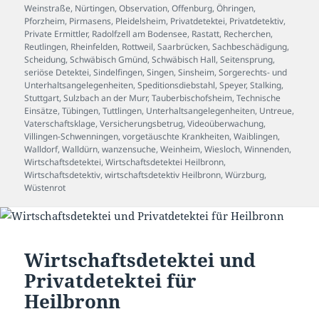
Weinstraße
,
Nürtingen
,
Observation
,
Offenburg
,
Öhringen
,
Pforzheim
,
Pirmasens
,
Pleidelsheim
,
Privatdetektei
,
Privatdetektiv
,
Private Ermittler
,
Radolfzell am Bodensee
,
Rastatt
,
Recherchen
,
Reutlingen
,
Rheinfelden
,
Rottweil
,
Saarbrücken
,
Sachbeschädigung
,
Scheidung
,
Schwäbisch Gmünd
,
Schwäbisch Hall
,
Seitensprung
,
seriöse Detektei
,
Sindelfingen
,
Singen
,
Sinsheim
,
Sorgerechts- und
Unterhaltsangelegenheiten
,
Speditionsdiebstahl
,
Speyer
,
Stalking
,
Stuttgart
,
Sulzbach an der Murr
,
Tauberbischofsheim
,
Technische
Einsätze
,
Tübingen
,
Tuttlingen
,
Unterhaltsangelegenheiten
,
Untreue
,
Vaterschaftsklage
,
Versicherungsbetrug
,
Videoüberwachung
,
Villingen-Schwenningen
,
vorgetäuschte Krankheiten
,
Waiblingen
,
Walldorf
,
Walldürn
,
wanzensuche
,
Weinheim
,
Wiesloch
,
Winnenden
,
Wirtschaftsdetektei
,
Wirtschaftsdetektei Heilbronn
,
Wirtschaftsdetektiv
,
wirtschaftsdetektiv Heilbronn
,
Würzburg
,
Wüstenrot
Wirtschaftsdetektei und
Privatdetektei für
Heilbronn