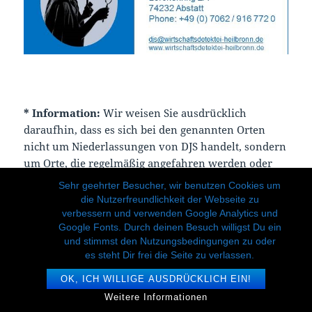
*
Information:
Wir weisen Sie ausdrücklich
daraufhin, dass es sich bei den genannten Orten
nicht um Niederlassungen von DJS handelt, sondern
um Orte, die regelmäßig angefahren werden oder
wurden. Das Büro der Detektei DJS befindet sich in
Sehr geehrter Besucher, wir benutzen Cookies um
Abstatt, Landkreis Heilbronn.
die Nutzerfreundlichkeit der Webseite zu
verbessern und verwenden Google Analytics und
Google Fonts. Durch deinen Besuch willigst Du ein
und stimmst den Nutzungsbedingungen zu oder
es steht Dir frei die Seite zu verlassen.
OK, ICH WILLIGE AUSDRÜCKLICH EIN!
Weitere Informationen