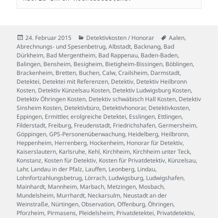
Veröffentlicht
Kategorien
Schlagwörter
24. Februar 2015
Detektivkosten / Honorar
Aalen
,
am
Abrechnungs- und Spesenbetrug
,
Albstadt
,
Backnang
,
Bad
Dürkheim
,
Bad Mergentheim
,
Bad Rappenau
,
Baden-Baden
,
Balingen
,
Bensheim
,
Besigheim
,
Bietigheim-Bissingen
,
Böblingen
,
Brackenheim
,
Bretten
,
Buchen
,
Calw
,
Crailsheim
,
Darmstadt
,
Detektei
,
Detektei mit Referenzen
,
Detektiv
,
Detektiv Heilbronn
Kosten
,
Detektiv Künzelsau Kosten
,
Detektiv Ludwigsburg Kosten
,
Detektiv Öhringen Kosten
,
Detektiv schwäbisch Hall Kosten
,
Detektiv
Sinsheim Kosten
,
Detektivbüro
,
Detektivhonorar
,
Detektivkosten
,
Eppingen
,
Ermittler
,
erolgreiche Detektei
,
Esslingen
,
Ettlingen
,
Filderstadt
,
Freiburg
,
Freudenstadt
,
Friedrichshafen
,
Germersheim
,
Göppingen
,
GPS-Personenüberwachung
,
Heidelberg
,
Heilbronn
,
Heppenheim
,
Herrenberg
,
Hockenheim
,
Honorar für Detektiv
,
Kaiserslautern
,
Karlsruhe
,
Kehl
,
Kirchheim
,
Kirchheim unter Teck
,
Konstanz
,
Kosten für Detektiv
,
Kosten für Privatdetektiv
,
Künzelsau
,
Lahr
,
Landau in der Pfalz
,
Lauffen
,
Leonberg
,
Lindau
,
Lohnfortzahlungsbetrug
,
Lörrach
,
Ludwigsburg
,
Ludwigshafen
,
Mainhardt
,
Mannheim
,
Marbach
,
Metzingen
,
Mosbach
,
Mundelsheim
,
Murrhardt
,
Neckarsulm
,
Neustadt an der
Weinstraße
,
Nürtingen
,
Observation
,
Offenburg
,
Öhringen
,
Pforzheim
,
Pirmasens
,
Pleidelsheim
,
Privatdetektei
,
Privatdetektiv
,