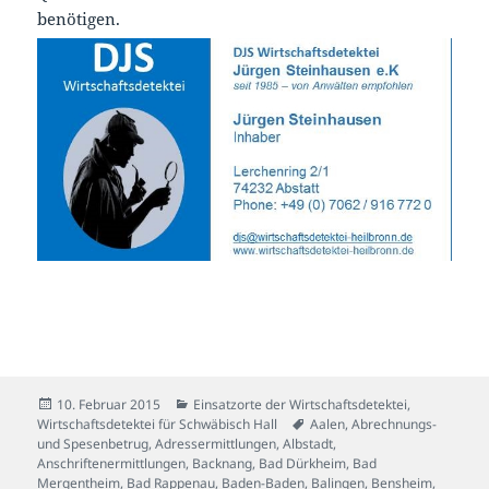
benötigen.
Veröffentlicht
Kategorien
10. Februar 2015
Einsatzorte der Wirtschaftsdetektei
,
am
Schlagwörter
Wirtschaftsdetektei für Schwäbisch Hall
Aalen
,
Abrechnungs-
und Spesenbetrug
,
Adressermittlungen
,
Albstadt
,
Anschriftenermittlungen
,
Backnang
,
Bad Dürkheim
,
Bad
Mergentheim
,
Bad Rappenau
,
Baden-Baden
,
Balingen
,
Bensheim
,