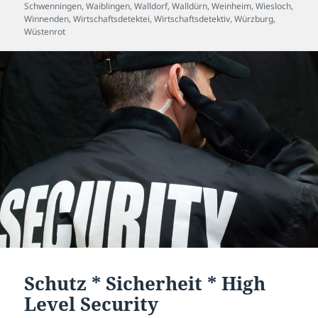
Schwenningen
,
Waiblingen
,
Walldorf
,
Walldürn
,
Weinheim
,
Wiesloch
,
Winnenden
,
Wirtschaftsdetektei
,
Wirtschaftsdetektiv
,
Würzburg
,
Wüstenrot
Schutz * Sicherheit * High
Level Security