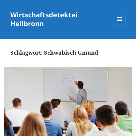
Wirtschaftsdetektei
Heilbronn
MENÜ
UND
WIDGETS
Schlagwort:
Schwäbisch Gmünd