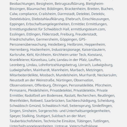
Beobachtungen
,
Besigheim
,
Betrugsaufklärung
,
Bietigheim-
Bissingen
,
Blaumacher
,
Böblingen
,
Brackenheim
,
Bretten
,
Buchen
,
Calw
,
compliance
,
Crailsheim
,
Darmstadt
,
Detektei
,
Detektiv
,
Detektivbüro
,
Diebstahlaufklärung
,
Ehebruch
,
Einschleusungen
,
Eppingen
,
Erbschaftsangelegenheiten
,
Ermittler
,
Ermittlungen
,
Ermittlungsdienst für Schwäbisch Hall
,
ermittlungsteam.com
,
Esslingen
,
Ettlingen
,
Filderstadt
,
Freiburg
,
Freudenstadt
,
Friedrichshafen
,
Germersheim
,
Göppingen
,
GPS-
Personenüberwachung
,
Heidelberg
,
Heilbronn
,
Heppenheim
,
Herrenberg
,
Hockenheim
,
Industriespionage
,
Kaiserslautern
,
Karlsruhe
,
Kehl
,
Kirchheim
,
Kirchheim unter Teck
,
Konstanz
,
Krankfeierer
,
Künzelsau
,
Lahr
,
Landau in der Pfalz
,
Lauffen
,
Leonberg
,
Lindau
,
Lohnfortzahlungsbetrug
,
Lörrach
,
Ludwigsburg
,
Ludwigshafen
,
Mainhardt
,
Mannheim
,
Marbach
,
Metzingen
,
Mitarbeiterdelikte
,
Mosbach
,
Mundelsheim
,
Murrhardt
,
Neckarsulm
,
Neustadt an der Weinstraße
,
Nürtingen
,
Observation
,
Observationen
,
Offenburg
,
Öhringen
,
Personaldelikte
,
Pforzheim
,
Pirmasens
,
Pleidelsheim
,
Privatdetektei
,
Privatdetektiv
,
Private
Ermittler
,
Radolfzell am Bodensee
,
Rastatt
,
Recherchen
,
Reutlingen
,
Rheinfelden
,
Rottweil
,
Saarbrücken
,
Sachbeschädigung
,
Scheidung
,
Schwäbisch Gmünd
,
Schwäbisch Hall
,
Seitensprung
,
Sindelfingen
,
Singen
,
Sinsheim
,
Sorgerechts- und Unterhaltsangelegenheiten
,
Speyer
,
Stalking
,
Stuttgart
,
Sulzbach an der Murr
,
Tauberbischofsheim
,
Technische Einsätze
,
Tübingen
,
Tuttlingen
,
Unterhaltsangelegenheiten
,
Untreue
,
Vaterschaftsklage
,