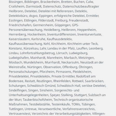
Bissingen
,
Böblingen
,
Brackenheim
,
Bretten
,
Buchen
,
Calw
,
Crailsheim
,
Darmstadt
,
Datenschutz
,
Datenschutzbeauftragter
Heilbronn
,
Detektei
,
Detektei mit Referenzen
,
Detektiv
,
Detektivbüro
,
dsgvo
,
Eppingen
,
erfolgreiche Detektei
,
Ermittler
,
Esslingen
,
Ettlingen
,
Filderstadt
,
Freiburg
,
Freudenstadt
,
Friedrichshafen
,
Germersheim
,
Göppingen
,
GPS-
Personenüberwachung
,
Heidelberg
,
Heilbronn
,
Heppenheim
,
Herrenberg
,
Hockenheim
,
Inventurdifferenzen
,
Inventurverluste
,
Kaiserslautern
,
Karlsruhe
,
Kaufhausdetektiv
,
Kaufhausüberwachung
,
Kehl
,
Kirchheim
,
Kirchheim unter Teck
,
Konstanz
,
Künzelsau
,
Lahr
,
Landau in der Pfalz
,
Lauffen
,
Leonberg
,
Lindau
,
Lohnfortzahlungsbetrug
,
Lörrach
,
Ludwigsburg
,
Ludwigshafen
,
Mainhardt
,
Mannheim
,
Marbach
,
Metzingen
,
Mosbach
,
Mundelsheim
,
Murrhardt
,
Neckarsulm
,
Neustadt an der
Weinstraße
,
Nürtingen
,
Observation
,
Offenburg
,
Öhringen
,
Personalschulungen
,
Pforzheim
,
Pirmasens
,
Pleidelsheim
,
Privatdetektei
,
Privatdetektiv
,
Private Ermittler
,
Radolfzell am
Bodensee
,
Rastatt
,
Reutlingen
,
Rheinfelden
,
Rottweil
,
Saarbrücken
,
Schulungen
,
Schwäbisch Gmünd
,
Schwäbisch Hall
,
seriöse Detektei
,
Sindelfingen
,
Singen
,
Sinsheim
,
Sorgerechts- und
Unterhaltsangelegenheiten
,
Speyer
,
Stalking
,
Stuttgart
,
Sulzbach an
der Murr
,
Tauberbischofsheim
,
Technisch organisatorische
Maßnahmen
,
Testdiebstähle
,
Testeinkäufe
,
TOMs
,
Tübingen
,
Tuttlingen
,
Untreue
,
Verantwortliche
,
Verfahrensverzeichnis
,
Vertrauenstest
,
Verzeichnis der Verarbeitungstätigkeiten
,
Villingen-