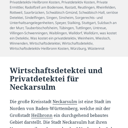
Privatdetektiv Heilbronn Kosten
,
Privatdetektiv Kosten
,
Private
Ermittler
,
Radolfzell am Bodensee
,
Rastatt
,
Reutlingen
,
Rheinfelden
,
Rottweil
,
Saarbrücken
,
Schwäbisch Gmünd
,
Schwäbisch Hall
,
seriöse
Detektei
,
Sindelfingen
,
Singen
,
Sinsheim
,
Sorgerechts- und
Unterhaltsangelegenheiten
,
Speyer
,
Stalking
,
Stuttgart
,
Sulzbach an
der Murr
,
Tauberbischofsheim
,
Tübingen
,
Tuttlingen
,
Untreue
,
Villingen-Schwenningen
,
Waiblingen
,
Walldorf
,
Walldürn
,
was kostet
ein Detektiv
,
Was kostet ein privatdetektiv
,
Weinheim
,
Wiesloch
,
Winnenden
,
Wirtschaftsdetektei
,
Wirtschaftsdetektiv
,
Wirtschaftsdetektiv Heilbronn Kosten
,
Würzburg
,
Wüstenrot
Wirtschaftsdetektei und
Privatdetektei für
Neckarsulm
Die große Kreisstadt
Neckarsulm
ist eine Stadt im
Norden von Baden-Württemberg, welche mit der
Großstadt
Heilbronn
ein durchgehend bebautes
Gebiet darstellt. Die Stadt Neckarsulm hat ihren