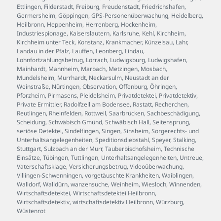
Ettlingen
,
Filderstadt
,
Freiburg
,
Freudenstadt
,
Friedrichshafen
,
Germersheim
,
Göppingen
,
GPS-Personenüberwachung
,
Heidelberg
,
Heilbronn
,
Heppenheim
,
Herrenberg
,
Hockenheim
,
Industriespionage
,
Kaiserslautern
,
Karlsruhe
,
Kehl
,
Kirchheim
,
Kirchheim unter Teck
,
Konstanz
,
Krankmacher
,
Künzelsau
,
Lahr
,
Landau in der Pfalz
,
Lauffen
,
Leonberg
,
Lindau
,
Lohnfortzahlungsbetrug
,
Lörrach
,
Ludwigsburg
,
Ludwigshafen
,
Mainhardt
,
Mannheim
,
Marbach
,
Metzingen
,
Mosbach
,
Mundelsheim
,
Murrhardt
,
Neckarsulm
,
Neustadt an der
Weinstraße
,
Nürtingen
,
Observation
,
Offenburg
,
Öhringen
,
Pforzheim
,
Pirmasens
,
Pleidelsheim
,
Privatdetektei
,
Privatdetektiv
,
Private Ermittler
,
Radolfzell am Bodensee
,
Rastatt
,
Recherchen
,
Reutlingen
,
Rheinfelden
,
Rottweil
,
Saarbrücken
,
Sachbeschädigung
,
Scheidung
,
Schwäbisch Gmünd
,
Schwäbisch Hall
,
Seitensprung
,
seriöse Detektei
,
Sindelfingen
,
Singen
,
Sinsheim
,
Sorgerechts- und
Unterhaltsangelegenheiten
,
Speditionsdiebstahl
,
Speyer
,
Stalking
,
Stuttgart
,
Sulzbach an der Murr
,
Tauberbischofsheim
,
Technische
Einsätze
,
Tübingen
,
Tuttlingen
,
Unterhaltsangelegenheiten
,
Untreue
,
Vaterschaftsklage
,
Versicherungsbetrug
,
Videoüberwachung
,
Villingen-Schwenningen
,
vorgetäuschte Krankheiten
,
Waiblingen
,
Walldorf
,
Walldürn
,
wanzensuche
,
Weinheim
,
Wiesloch
,
Winnenden
,
Wirtschaftsdetektei
,
Wirtschaftsdetektei Heilbronn
,
Wirtschaftsdetektiv
,
wirtschaftsdetektiv Heilbronn
,
Würzburg
,
Wüstenrot