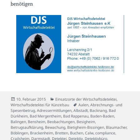
benötigen
Veröffentlicht
Kategorien
10. Februar 2015
Einsatzorte der Wirtschaftsdetektei
,
am
Schlagwörter
Wirtschaftsdetektei für Künzelsau
Aalen
,
Abrechnungs- und
Spesenbetrug
,
Adressermittlungen
,
Albstadt
,
Backnang
,
Bad
Dürkheim
,
Bad Mergentheim
,
Bad Rappenau
,
Baden-Baden
,
Balingen
,
Bensheim
,
Beobachtungen
,
Besigheim
,
Betrugsaufklärung
,
Bewachung
,
Bietigheim-Bissingen
,
Blaumacher
,
Böblingen
,
Brackenheim
,
Bretten
,
Buchen
,
Calw
,
compliance
,
Crailsheim
,
Darmstadt
,
Detektei
,
Detektiv
,
Detektivbüro
,