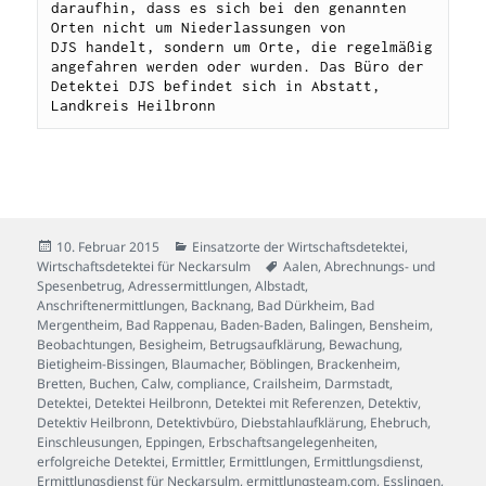
daraufhin, dass es sich bei den genannten 
Orten nicht um Niederlassungen von 
DJS handelt, sondern um Orte, die regelmäßig 
angefahren werden oder wurden. Das Büro der 
Detektei DJS befindet sich in Abstatt, 
Landkreis Heilbronn
Veröffentlicht
Kategorien
10. Februar 2015
Einsatzorte der Wirtschaftsdetektei
,
am
Schlagwörter
Wirtschaftsdetektei für Neckarsulm
Aalen
,
Abrechnungs- und
Spesenbetrug
,
Adressermittlungen
,
Albstadt
,
Anschriftenermittlungen
,
Backnang
,
Bad Dürkheim
,
Bad
Mergentheim
,
Bad Rappenau
,
Baden-Baden
,
Balingen
,
Bensheim
,
Beobachtungen
,
Besigheim
,
Betrugsaufklärung
,
Bewachung
,
Bietigheim-Bissingen
,
Blaumacher
,
Böblingen
,
Brackenheim
,
Bretten
,
Buchen
,
Calw
,
compliance
,
Crailsheim
,
Darmstadt
,
Detektei
,
Detektei Heilbronn
,
Detektei mit Referenzen
,
Detektiv
,
Detektiv Heilbronn
,
Detektivbüro
,
Diebstahlaufklärung
,
Ehebruch
,
Einschleusungen
,
Eppingen
,
Erbschaftsangelegenheiten
,
erfolgreiche Detektei
,
Ermittler
,
Ermittlungen
,
Ermittlungsdienst
,
Ermittlungsdienst für Neckarsulm
,
ermittlungsteam.com
,
Esslingen
,