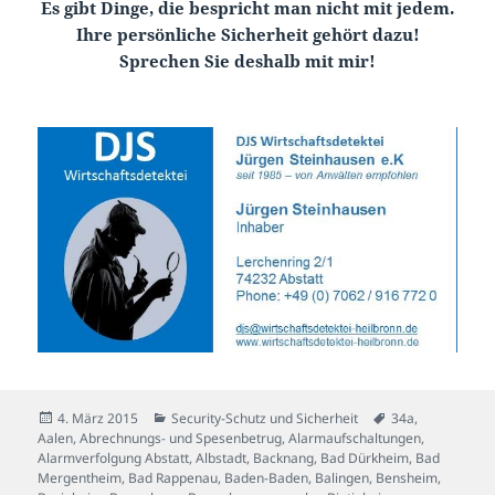
Es gibt Dinge, die bespricht man nicht mit jedem.
Ihre persönliche Sicherheit gehört dazu!
Sprechen Sie deshalb mit mir!
Veröffentlicht
Kategorien
Schlagwörter
4. März 2015
Security-Schutz und Sicherheit
34a
,
am
Aalen
,
Abrechnungs- und Spesenbetrug
,
Alarmaufschaltungen
,
Alarmverfolgung Abstatt
,
Albstadt
,
Backnang
,
Bad Dürkheim
,
Bad
Mergentheim
,
Bad Rappenau
,
Baden-Baden
,
Balingen
,
Bensheim
,