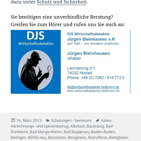
dazu unter
Schutz und Sicherheit
.
Sie benötigen eine unverbindliche Beratung?
Greifen Sie zum Hörer und rufen uns Sie mich an:
Veröffentlicht
Kategorien
Schlagwörter
16. März 2015
Schulungen - Seminare
Aalen
,
am
Abrechnungs- und Spesenbetrug
,
Albstadt
,
Backnang
,
Bad
Dürkheim
,
Bad Mergentheim
,
Bad Rappenau
,
Baden-Baden
,
Balingen
,
BDSG-neu
,
Bensheim
,
Besigheim
,
Betroffene
,
Bietigheim-