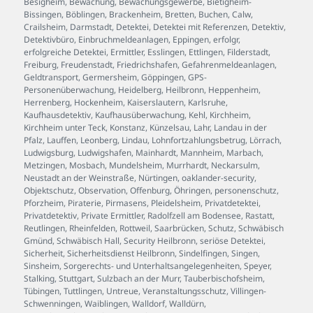
Besigheim
,
Bewachung
,
Bewachungsgewerbe
,
Bietigheim-
Bissingen
,
Böblingen
,
Brackenheim
,
Bretten
,
Buchen
,
Calw
,
Crailsheim
,
Darmstadt
,
Detektei
,
Detektei mit Referenzen
,
Detektiv
,
Detektivbüro
,
Einbruchmeldeanlagen
,
Eppingen
,
erfolgr
,
erfolgreiche Detektei
,
Ermittler
,
Esslingen
,
Ettlingen
,
Filderstadt
,
Freiburg
,
Freudenstadt
,
Friedrichshafen
,
Gefahrenmeldeanlagen
,
Geldtransport
,
Germersheim
,
Göppingen
,
GPS-
Personenüberwachung
,
Heidelberg
,
Heilbronn
,
Heppenheim
,
Herrenberg
,
Hockenheim
,
Kaiserslautern
,
Karlsruhe
,
Kaufhausdetektiv
,
Kaufhausüberwachung
,
Kehl
,
Kirchheim
,
Kirchheim unter Teck
,
Konstanz
,
Künzelsau
,
Lahr
,
Landau in der
Pfalz
,
Lauffen
,
Leonberg
,
Lindau
,
Lohnfortzahlungsbetrug
,
Lörrach
,
Ludwigsburg
,
Ludwigshafen
,
Mainhardt
,
Mannheim
,
Marbach
,
Metzingen
,
Mosbach
,
Mundelsheim
,
Murrhardt
,
Neckarsulm
,
Neustadt an der Weinstraße
,
Nürtingen
,
oaklander-security
,
Objektschutz
,
Observation
,
Offenburg
,
Öhringen
,
personenschutz
,
Pforzheim
,
Piraterie
,
Pirmasens
,
Pleidelsheim
,
Privatdetektei
,
Privatdetektiv
,
Private Ermittler
,
Radolfzell am Bodensee
,
Rastatt
,
Reutlingen
,
Rheinfelden
,
Rottweil
,
Saarbrücken
,
Schutz
,
Schwäbisch
Gmünd
,
Schwäbisch Hall
,
Security Heilbronn
,
seriöse Detektei
,
Sicherheit
,
Sicherheitsdienst Heilbronn
,
Sindelfingen
,
Singen
,
Sinsheim
,
Sorgerechts- und Unterhaltsangelegenheiten
,
Speyer
,
Stalking
,
Stuttgart
,
Sulzbach an der Murr
,
Tauberbischofsheim
,
Tübingen
,
Tuttlingen
,
Untreue
,
Veranstaltungsschutz
,
Villingen-
Schwenningen
,
Waiblingen
,
Walldorf
,
Walldürn
,