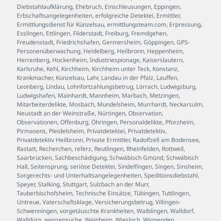
Diebstahlaufklärung
,
Ehebruch
,
Einschleusungen
,
Eppingen
,
Erbschaftsangelegenheiten
,
erfolgreiche Detektei
,
Ermittler
,
Ermittlungsdienst für Künzelsau
,
ermittlungsteam.com
,
Erpressung
,
Esslingen
,
Ettlingen
,
Filderstadt
,
Freiburg
,
Fremdgehen
,
Freudenstadt
,
Friedrichshafen
,
Germersheim
,
Göppingen
,
GPS-
Personenüberwachung
,
Heidelberg
,
Heilbronn
,
Heppenheim
,
Herrenberg
,
Hockenheim
,
Industriespionage
,
Kaiserslautern
,
Karlsruhe
,
Kehl
,
Kirchheim
,
Kirchheim unter Teck
,
Konstanz
,
Krankmacher
,
Künzelsau
,
Lahr
,
Landau in der Pfalz
,
Lauffen
,
Leonberg
,
Lindau
,
Lohnfortzahlungsbetrug
,
Lörrach
,
Ludwigsburg
,
Ludwigshafen
,
Mainhardt
,
Mannheim
,
Marbach
,
Metzingen
,
Mitarbeiterdelikte
,
Mosbach
,
Mundelsheim
,
Murrhardt
,
Neckarsulm
,
Neustadt an der Weinstraße
,
Nürtingen
,
Observation
,
Observationen
,
Offenburg
,
Öhringen
,
Personaldelikte
,
Pforzheim
,
Pirmasens
,
Pleidelsheim
,
Privatdetektei
,
Privatdetektiv
,
Privatdetektiv Heilbronn
,
Private Ermittler
,
Radolfzell am Bodensee
,
Rastatt
,
Recherchen
,
referz
,
Reutlingen
,
Rheinfelden
,
Rottweil
,
Saarbrücken
,
Sachbeschädigung
,
Schwäbisch Gmünd
,
Schwäbisch
Hall
,
Seitensprung
,
seriöse Detektei
,
Sindelfingen
,
Singen
,
Sinsheim
,
Sorgerechts- und Unterhaltsangelegenheiten
,
Speditionsdiebstahl
,
Speyer
,
Stalking
,
Stuttgart
,
Sulzbach an der Murr
,
Tauberbischofsheim
,
Technische Einsätze
,
Tübingen
,
Tuttlingen
,
Untreue
,
Vaterschaftsklage
,
Versicherungsbetrug
,
Villingen-
Schwenningen
,
vorgetäuschte Krankheiten
,
Waiblingen
,
Walldorf
,
Walldürn
,
wanzensuche
,
Weinheim
,
Wiesloch
,
Winnenden
,