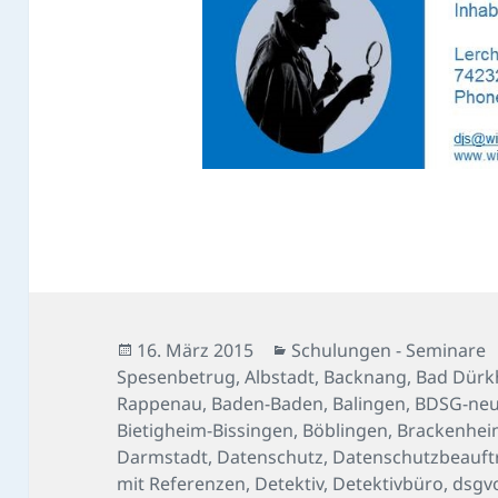
Veröffentlicht
Kategorien
16. März 2015
Schulungen - Seminare
am
Spesenbetrug
,
Albstadt
,
Backnang
,
Bad Dürk
Rappenau
,
Baden-Baden
,
Balingen
,
BDSG-ne
Bietigheim-Bissingen
,
Böblingen
,
Brackenhe
Darmstadt
,
Datenschutz
,
Datenschutzbeauft
mit Referenzen
,
Detektiv
,
Detektivbüro
,
dsgv