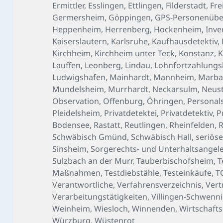
Ermittler
,
Esslingen
,
Ettlingen
,
Filderstadt
,
Fre
Germersheim
,
Göppingen
,
GPS-Personenüb
Heppenheim
,
Herrenberg
,
Hockenheim
,
Inve
Kaiserslautern
,
Karlsruhe
,
Kaufhausdetektiv
,
Kirchheim
,
Kirchheim unter Teck
,
Konstanz
,
K
Lauffen
,
Leonberg
,
Lindau
,
Lohnfortzahlungs
Ludwigshafen
,
Mainhardt
,
Mannheim
,
Marba
Mundelsheim
,
Murrhardt
,
Neckarsulm
,
Neust
Observation
,
Offenburg
,
Öhringen
,
Personal
Pleidelsheim
,
Privatdetektei
,
Privatdetektiv
,
P
Bodensee
,
Rastatt
,
Reutlingen
,
Rheinfelden
,
R
Schwäbisch Gmünd
,
Schwäbisch Hall
,
seriöse
Sinsheim
,
Sorgerechts- und Unterhaltsangel
Sulzbach an der Murr
,
Tauberbischofsheim
,
T
Maßnahmen
,
Testdiebstähle
,
Testeinkäufe
,
T
Verantwortliche
,
Verfahrensverzeichnis
,
Vert
Verarbeitungstätigkeiten
,
Villingen-Schwenn
Weinheim
,
Wiesloch
,
Winnenden
,
Wirtschafts
Würzburg
,
Wüstenrot