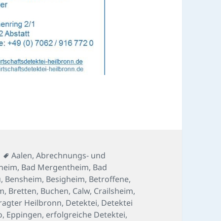
Schlagwörter
Aalen
,
Abrechnungs- und
heim
,
Bad Mergentheim
,
Bad
u
,
Bensheim
,
Besigheim
,
Betroffene
,
im
,
Bretten
,
Buchen
,
Calw
,
Crailsheim
,
ragter Heilbronn
,
Detektei
,
Detektei
o
,
Eppingen
,
erfolgreiche Detektei
,