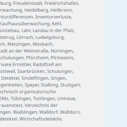
iburg
,
Freudenstadt
,
Friedrichshafen
,
erwachung
,
Heidelberg
,
Heilbronn
,
nturdifferenzen
,
Inventurverluste
,
Kaufhausüberwachung
,
Kehl
,
ünzelsau
,
Lahr
,
Landau in der Pfalz
,
betrug
,
Lörrach
,
Ludwigsburg
,
ch
,
Metzingen
,
Mosbach
,
adt an der Weinstraße
,
Nürtingen
,
schulungen
,
Pforzheim
,
Pirmasens
,
rivate Ermittler
,
Radolfzell am
ottweil
,
Saarbrücken
,
Schulungen
,
 Detektei
,
Sindelfingen
,
Singen
,
egenheiten
,
Speyer
,
Stalking
,
Stuttgart
,
echnisch organisatorische
OMs
,
Tübingen
,
Tuttlingen
,
Untreue
,
rauenstest
,
Verzeichnis der
ingen
,
Waiblingen
,
Walldorf
,
Walldürn
,
detektei
,
Wirtschaftsdetektiv
,